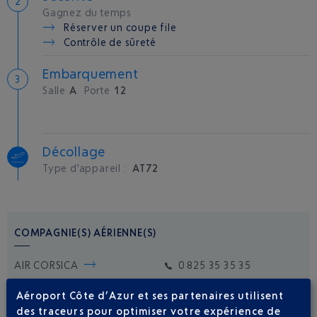
Gagnez du temps
Réserver un coupe file
Contrôle de sûreté
Embarquement
Salle
A
Porte
12
Décollage
Type d'appareil :
AT72
COMPAGNIE(S) AÉRIENNE(S)
AIR CORSICA
0 825 35 35 35
AIR FRANCE
0969393654
Aéroport Côte d’Azur et ses partenaires utilisent
des traceurs pour optimiser votre expérience de
ITA AIRWAYS
01 73 43 12 80