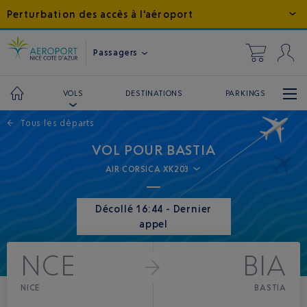
Perturbation des accès à l'aéroport
Passagers
DESTINATIONS
PARKINGS
VOLS
←
Tous les départs
VOL POUR BASTIA
AIR CORSICA XK203
Décollé 16:44 - Dernier
appel
NCE
BIA
NICE
BASTIA