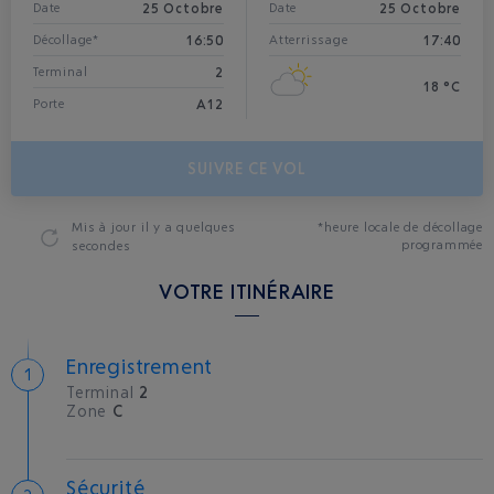
25 Octobre
25 Octobre
Date
Date
16:50
17:40
Décollage*
Atterrissage
2
Terminal
18 °C
A12
Porte
SUIVRE CE VOL
Mis à jour
il y a quelques
*heure locale de décollage
programmée
secondes
VOTRE ITINÉRAIRE
Enregistrement
Terminal
2
Zone
C
Sécurité