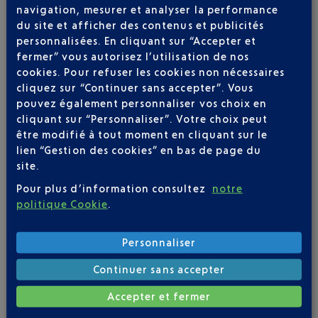
navigation, mesurer et analyser la performance
du site et afficher des contenus et publicités
personnalisées. En cliquant sur “Accepter et
fermer” vous autorisez l’utilisation de nos
cookies. Pour refuser les cookies non nécessaires
cliquez sur “Continuer sans accepter”. Vous
pouvez également personnaliser vos choix en
Soyez notifié(e) de
cliquant sur “Personnaliser”. Votre choix peut
toutes les évolutions
être modifié à tout moment en cliquant sur le
pour ce vol
lien “Gestion des cookies” en bas de page du
site.
Pour plus d’information consultez
notre
politique Cookie
.
SUIVRE CE VOL
Personnaliser
Continuer sans accepter
Accepter et fermer