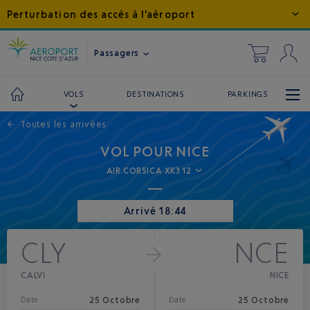
Perturbation des accès à l'aéroport
Passagers
DESTINATIONS
PARKINGS
VOLS
←
Toutes les arrivées
VOL POUR NICE
AIR CORSICA XK312
Arrivé 18:44
CLY
NCE
CALVI
NICE
25 Octobre
25 Octobre
Date
Date