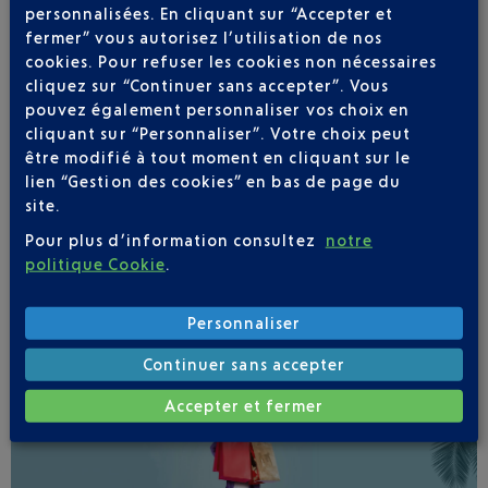
personnalisées. En cliquant sur “Accepter et
fermer” vous autorisez l’utilisation de nos
cookies. Pour refuser les cookies non nécessaires
cliquez sur “Continuer sans accepter”. Vous
pouvez également personnaliser vos choix en
cliquant sur “Personnaliser”. Votre choix peut
Soyez notifié(e) de
être modifié à tout moment en cliquant sur le
toutes les évolutions
lien “Gestion des cookies” en bas de page du
pour ce vol
site.
Pour plus d’information consultez
notre
politique Cookie
.
Personnaliser
SUIVRE CE VOL
Continuer sans accepter
Accepter et fermer