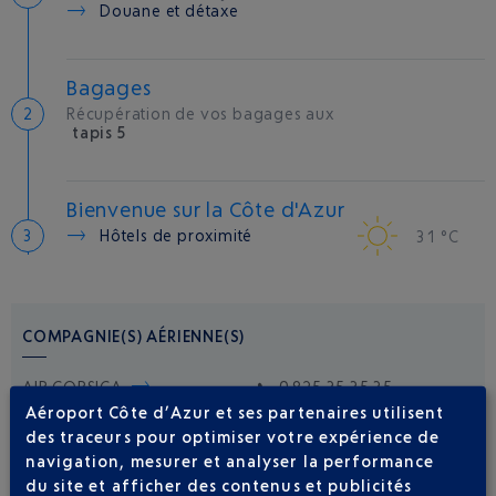
Douane et détaxe
Bagages
Récupération de vos bagages aux
tapis 5
Bienvenue sur la Côte d'Azur
Hôtels de proximité
31 °C
COMPAGNIE(S) AÉRIENNE(S)
AIR CORSICA
0 825 35 35 35
Aéroport Côte d’Azur et ses partenaires utilisent
AIR FRANCE
0969393654
des traceurs pour optimiser votre expérience de
ITA AIRWAYS
01 73 43 12 80
navigation, mesurer et analyser la performance
du site et afficher des contenus et publicités