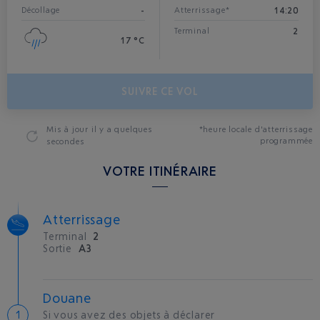
-
14:20
Décollage
Atterrissage*
2
Terminal
17 °C
SUIVRE CE VOL
Mis à jour
il y a quelques
*heure locale d'atterrissage
programmée
secondes
VOTRE ITINÉRAIRE
Atterrissage
Terminal
2
Sortie
A3
Douane
Si vous avez des objets à déclarer