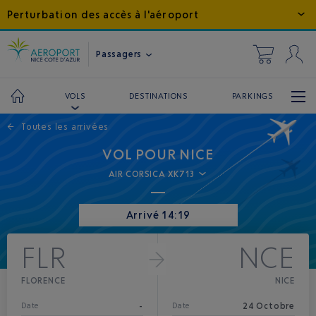
Perturbation des accès à l'aéroport
Passagers
DESTINATIONS
PARKINGS
VOLS
←
Toutes les arrivées
VOL POUR NICE
AIR CORSICA XK713
Arrivé 14:19
FLR
NCE
FLORENCE
NICE
-
24 Octobre
Date
Date