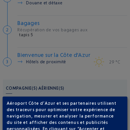
Douane et détaxe
Bagages
Récupération de vos bagages aux
tapis 5
Bienvenue sur la Côte d'Azur
Hôtels de proximité
29 °C
COMPAGNIE(S) AÉRIENNE(S)
AIR CORSICA
0 825 35 35 35
Aéroport Côte d’Azur et ses partenaires utilisent
des traceurs pour optimiser votre expérience de
ITA AIRWAYS
01 73 43 12 80
navigation, mesurer et analyser la performance
du site et afficher des contenus et publicités
personnalisées. En cliquant sur “Accepter et