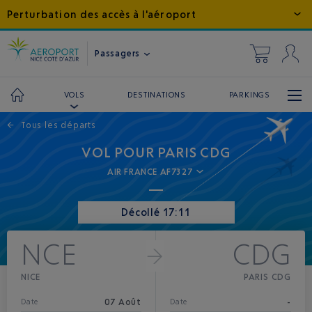
Perturbation des accès à l'aéroport
Passagers
DESTINATIONS
PARKINGS
VOLS
←
Tous les départs
VOL POUR PARIS CDG
AIR FRANCE AF7327
Décollé 17:11
NCE
CDG
NICE
PARIS CDG
07 Août
-
Date
Date