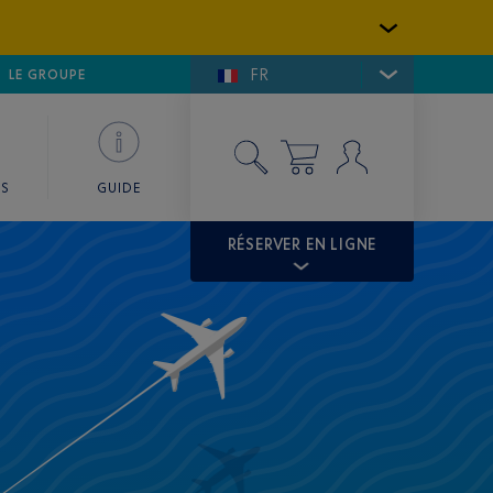
FR
LFE DE SAINT-TROPEZ
LE GROUPE
SKY VALET
ES
GUIDE
RÉSERVER EN LIGNE