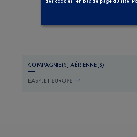
des cookies” en bas de page du site.
P
COMPAGNIE(S) AÉRIENNE(S)
EASYJET EUROPE