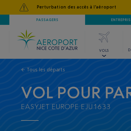
Perturbation des accès à l'aéroport
AÉROPORT
PASSAGERS
NICE CÔTE D'AZUR
ENTREPRIS
D
VOLS
←
Tous les départs
VOL POUR PAR
EASYJET EUROPE EJU1633