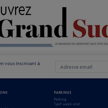
n vous inscrivant à
Adresse email
IONS
PARKINGS
Parking
Tarif week-end