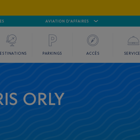
ES
AÉROPORT
CANNES MANDELIEU
AVIATION D'AFFAIRES
AÉROPORT
GO
ESTINATIONS
PARKINGS
ACCÈS
SERVIC
IS ORLY