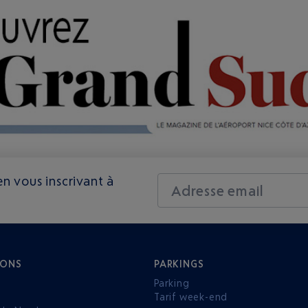
n vous inscrivant à
Adresse email
IONS
PARKINGS
Parking
Tarif week-end