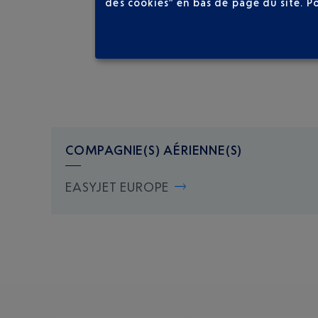
des cookies” en bas de page du site.
P
COMPAGNIE(S) AÉRIENNE(S)
EASYJET EUROPE