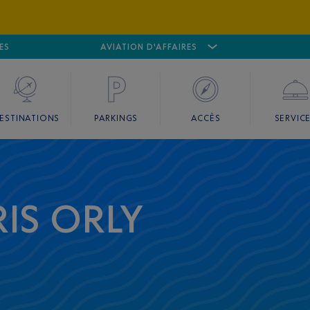
ES
AÉROPORT
CANNES MANDELIEU
AVIATION D'AFFAIRES
AÉROPORT
GO
ESTINATIONS
PARKINGS
ACCÈS
SERVIC
IS ORLY