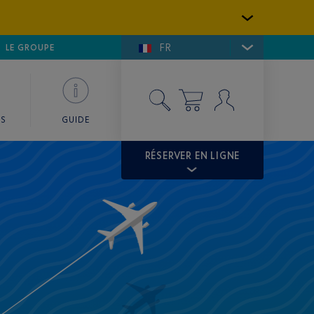
FR
LFE DE SAINT-TROPEZ
LE GROUPE
SKY VALET
ES
GUIDE
RÉSERVER EN LIGNE