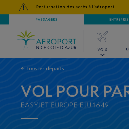
Perturbation des accès à l'aéroport
AÉROPORT
PASSAGERS
NICE CÔTE D'AZUR
ENTREPRIS
D
VOLS
←
Tous les départs
VOL POUR PAR
EASYJET EUROPE EJU1649