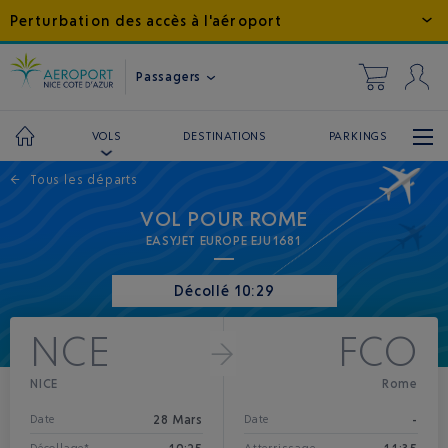
Perturbation des accès à l'aéroport
Passagers
DESTINATIONS
PARKINGS
VOLS
←
Tous les départs
VOL POUR ROME
EASYJET EUROPE EJU1681
Décollé 10:29
NCE
FCO
NICE
Rome
28 Mars
-
Date
Date