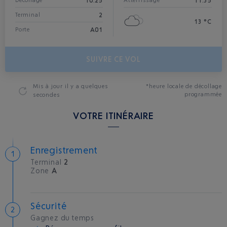
10:25
11:35
Décollage*
Atterrissage
2
Terminal
13 °C
A01
Porte
SUIVRE CE VOL
Mis à jour
il y a quelques
*heure locale de décollage
programmée
secondes
VOTRE ITINÉRAIRE
Enregistrement
Terminal
2
Zone
A
Sécurité
Gagnez du temps