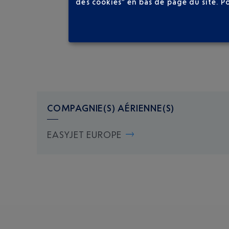
des cookies” en bas de page du site.
P
COMPAGNIE(S) AÉRIENNE(S)
EASYJET EUROPE