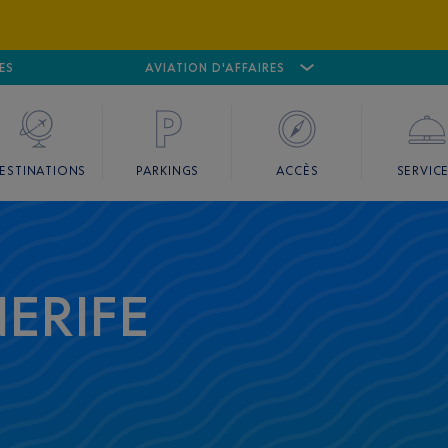
ES
AÉROPORT
CANNES MANDELIEU
AVIATION D'AFFAIRES
AÉROPORT
GO
ESTINATIONS
PARKINGS
ACCÈS
SERVIC
ERIFE