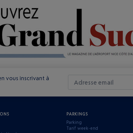
n vous inscrivant à
Adresse email
IONS
PARKINGS
Parking
Tarif week-end