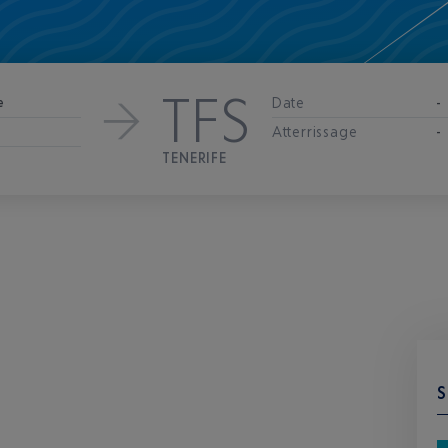
TFS
Date
e
-
Atterrissage
-
TENERIFE
S