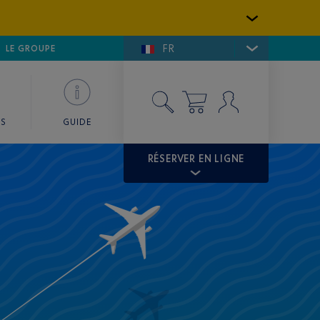
FR
LFE DE SAINT-TROPEZ
LE GROUPE
SKY VALET
ES
GUIDE
RÉSERVER EN LIGNE