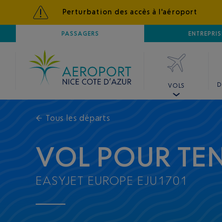
Perturbation des accès à l'aéroport
AÉROPORT
PASSAGERS
NICE CÔTE D'AZUR
ENTREPRIS
D
VOLS
←
Tous les départs
VOL POUR TEN
EASYJET EUROPE EJU1701