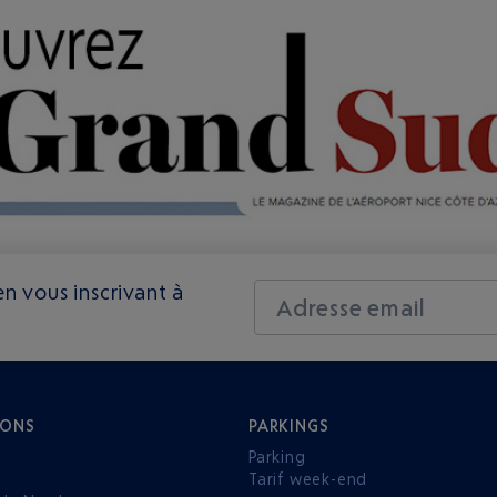
n vous inscrivant à
Adresse email
IONS
PARKINGS
Parking
Tarif week-end