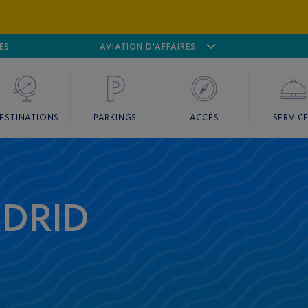
ES
AÉROPORT
CANNES MANDELIEU
AVIATION D'AFFAIRES
AÉROPORT
GO
ESTINATIONS
PARKINGS
ACCÈS
SERVIC
DRID