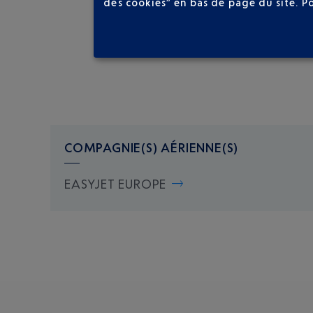
des cookies” en bas de page du site.
P
COMPAGNIE(S) AÉRIENNE(S)
EASYJET EUROPE