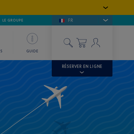
FR
LFE DE SAINT-TROPEZ
LE GROUPE
SKY VALET
ES
GUIDE
RÉSERVER EN LIGNE