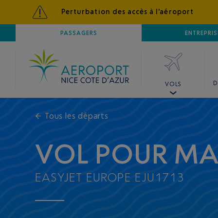
Perturbation des accès à l'aéroport
AÉROPORT
PASSAGERS
NICE CÔTE D'AZUR
ENTREPRIS
D
VOLS
←
Tous les départs
VOL POUR MA
EASYJET EUROPE EJU1713