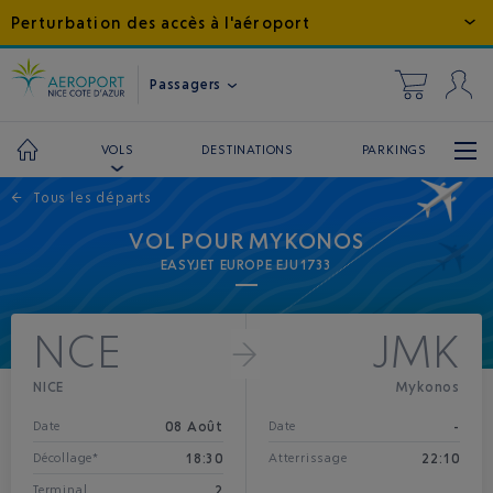
Perturbation des accès à l'aéroport
Passagers
DESTINATIONS
PARKINGS
VOLS
←
Tous les départs
VOL POUR MYKONOS
EASYJET EUROPE EJU1733
NCE
JMK
NICE
Mykonos
08 Août
-
Date
Date
18:30
22:10
Décollage*
Atterrissage
2
Terminal