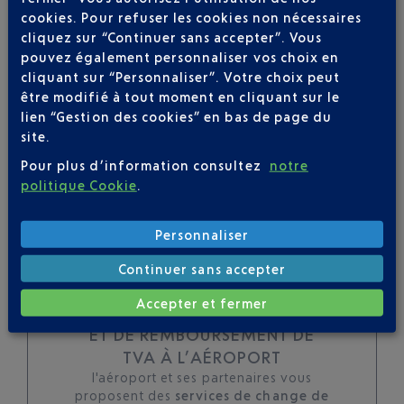
cookies. Pour refuser les cookies non nécessaires
toutes les évolutions
cliquez sur “Continuer sans accepter”. Vous
pour ce vol
pouvez également personnaliser vos choix en
cliquant sur “Personnaliser”. Votre choix peut
être modifié à tout moment en cliquant sur le
lien “Gestion des cookies” en bas de page du
site.
SUIVRE CE VOL
Pour plus d’information consultez
notre
politique Cookie
.
Personnaliser
Continuer sans accepter
Accepter et fermer
TOUS LES SERVICES DE CHANGE
ET DE REMBOURSEMENT DE
TVA À L’AÉROPORT
l'aéroport et ses partenaires vous
proposent des
services de change de