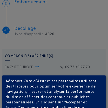
Embarquement
Décollage
Type d'appareil :
A320
COMPAGNIE(S) AÉRIENNE(S)
EASYJET EUROPE
09 77 40 77 70
Aéroport Côte d’Azur et ses partenaires utilisent
des traceurs pour optimiser votre expérience de
navigation, mesurer et analyser la performance
du site et afficher des contenus et publicités
personnalisées. En cliquant sur “Accepter et
Soyez notifié(e) de
fermer” vous autorisez l’utilisation de nos