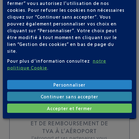
fermer” vous autorisez l’utilisation de nos
Soyez notifié(e) de
cookies. Pour refuser les cookies non nécessaires
toutes les évolutions
cliquez sur “Continuer sans accepter”. Vous
pour ce vol
pouvez également personnaliser vos choix en
cliquant sur “Personnaliser”. Votre choix peut
être modifié à tout moment en cliquant sur le
lien “Gestion des cookies” en bas de page du
site.
SUIVRE CE VOL
Pour plus d’information consultez
notre
politique Cookie
.
Personnaliser
Continuer sans accepter
Accepter et fermer
TOUS LES SERVICES DE CHANGE
ET DE REMBOURSEMENT DE
TVA À L’AÉROPORT
l'aéroport et ses partenaires vous