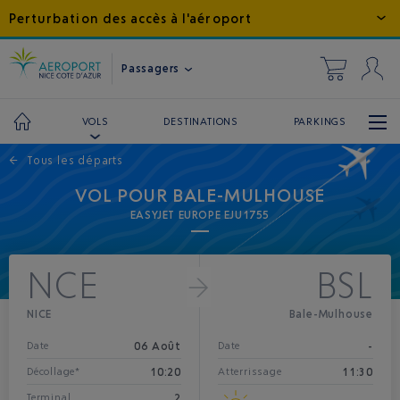
Perturbation des accès à l'aéroport
Passagers
DESTINATIONS
PARKINGS
VOLS
←
Tous les départs
VOL POUR BALE-MULHOUSE
EASYJET EUROPE EJU1755
NCE
BSL
NICE
Bale-Mulhouse
06 Août
-
Date
Date
10:20
11:30
Décollage*
Atterrissage
2
Terminal