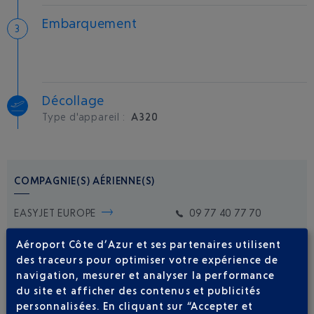
Embarquement
Décollage
Type d'appareil :
A320
COMPAGNIE(S) AÉRIENNE(S)
EASYJET EUROPE
09 77 40 77 70
Aéroport Côte d’Azur et ses partenaires utilisent
des traceurs pour optimiser votre expérience de
navigation, mesurer et analyser la performance
du site et afficher des contenus et publicités
personnalisées. En cliquant sur “Accepter et