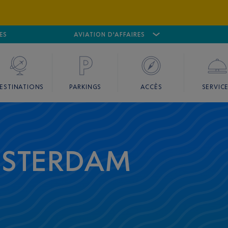
ES
AÉROPORT
CANNES MANDELIEU
AVIATION D'AFFAIRES
AÉROPORT
GO
ESTINATIONS
PARKINGS
ACCÈS
SERVIC
MSTERDAM