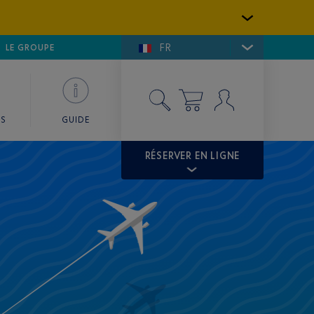
FR
LFE DE SAINT-TROPEZ
LE GROUPE
SKY VALET
ES
GUIDE
RÉSERVER EN LIGNE