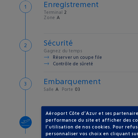
Enregistrement
Terminal
2
Zone
A
Sécurité
Gagnez du temps
Réserver un coupe file
Contrôle de sûreté
Embarquement
Salle
A
Porte
03
Aéroport Côte d’Azur et ses partenaire
Décollage
performance du site et afficher des co
l’utilisation de nos cookies. Pour ref
Type d'appareil :
A320
personnaliser vos choix en cliquant su