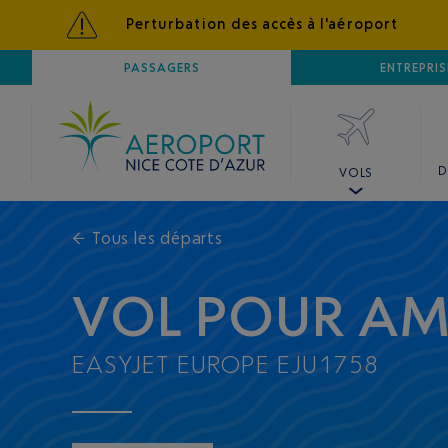
Perturbation des accès à l'aéroport
AÉROPORT
PASSAGERS
NICE CÔTE D'AZUR
ENTREPRIS
D
VOLS
←
Tous les départs
VOL POUR A
EASYJET EUROPE EJU1758