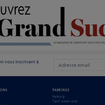
n vous inscrivant à
Adresse email
IONS
PARKINGS
Parking
Tarif week-end