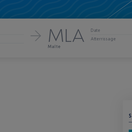
MLA
Date
Atterrissage
Malte
S