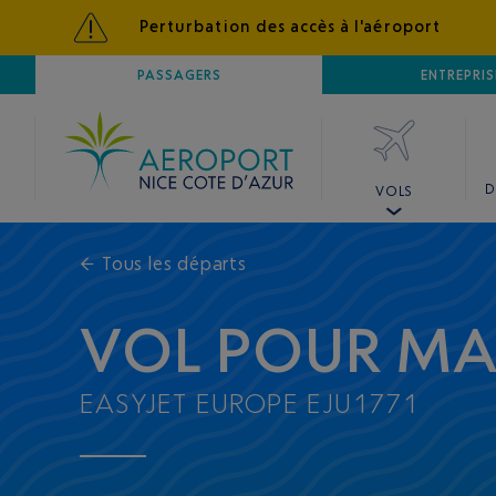
Perturbation des accès à l'aéroport
AÉROPORT
PASSAGERS
NICE CÔTE D'AZUR
ENTREPRIS
D
VOLS
←
Tous les départs
VOL POUR MA
EASYJET EUROPE EJU1771