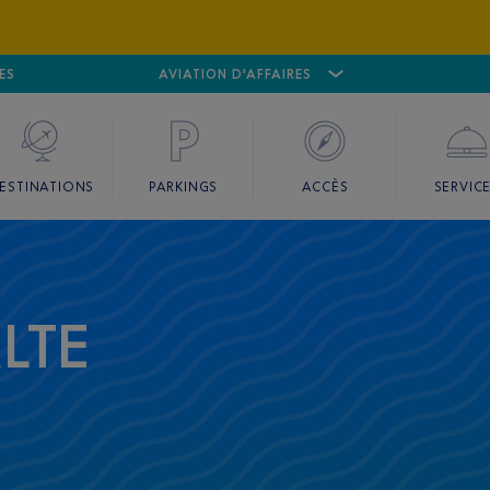
ES
AÉROPORT
CANNES MANDELIEU
AVIATION D'AFFAIRES
AÉROPORT
GO
ESTINATIONS
PARKINGS
ACCÈS
SERVIC
LTE