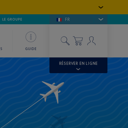
FR
LFE DE SAINT-TROPEZ
LE GROUPE
SKY VALET
ES
GUIDE
RÉSERVER EN LIGNE