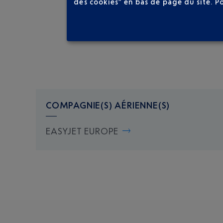
des cookies” en bas de page du site.
P
COMPAGNIE(S) AÉRIENNE(S)
EASYJET EUROPE