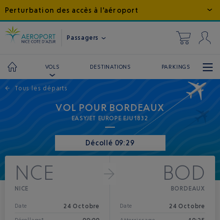
Perturbation des accès à l'aéroport
Passagers
DESTINATIONS
PARKINGS
VOLS
←
Tous les départs
VOL POUR BORDEAUX
EASYJET EUROPE EJU1832
Décollé 09:29
NCE
BOD
NICE
BORDEAUX
24 Octobre
24 Octobre
Date
Date