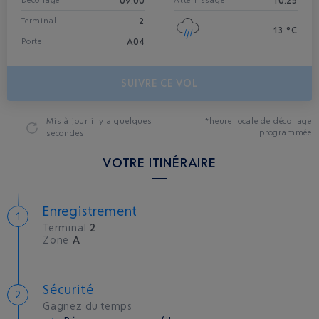
09:00
10:25
Décollage*
Atterrissage
2
Terminal
13 °C
A04
Porte
SUIVRE CE VOL
Mis à jour
il y a quelques
*heure locale de décollage
programmée
secondes
VOTRE ITINÉRAIRE
Enregistrement
Terminal
2
Zone
A
Sécurité
Gagnez du temps