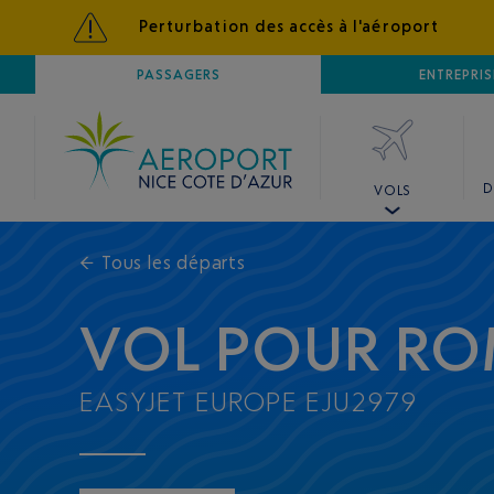
Perturbation des accès à l'aéroport
AÉROPORT
PASSAGERS
NICE CÔTE D'AZUR
ENTREPRIS
D
VOLS
←
Tous les départs
VOL POUR R
EASYJET EUROPE EJU2979