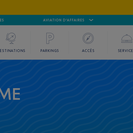
ES
AÉROPORT
CANNES MANDELIEU
AVIATION D'AFFAIRES
AÉROPORT
GO
ESTINATIONS
PARKINGS
ACCÈS
SERVIC
OME