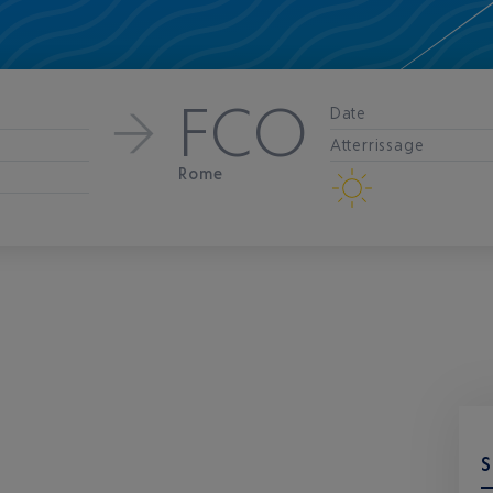
FCO
Date
Atterrissage
Rome
S