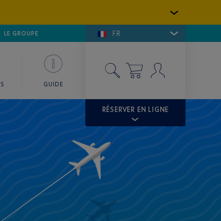
FR
LFE DE SAINT-TROPEZ
LE GROUPE
SKY VALET
ES
GUIDE
RÉSERVER EN LIGNE