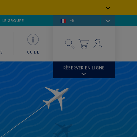
FR
LFE DE SAINT-TROPEZ
LE GROUPE
SKY VALET
ES
GUIDE
RÉSERVER EN LIGNE