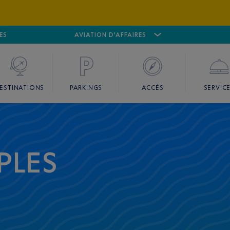
ES
AÉROPORT
CANNES MANDELIEU
AVIATION D'AFFAIRES
AÉROPORT
GO
ESTINATIONS
PARKINGS
ACCÈS
SERVIC
PLES