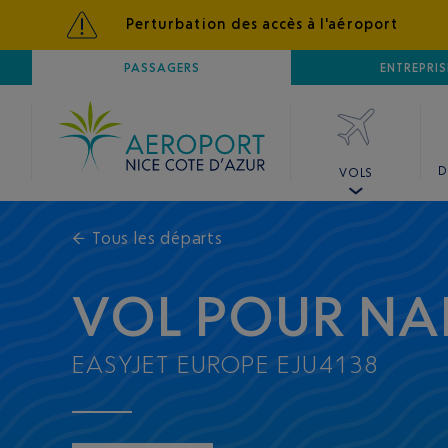
Perturbation des accès à l'aéroport
AÉROPORT
PASSAGERS
NICE CÔTE D'AZUR
ENTREPRIS
D
VOLS
←
Tous les départs
VOL POUR NA
EASYJET EUROPE EJU4138