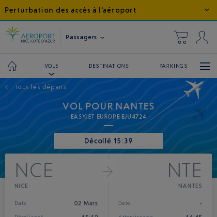
Perturbation des accès à l'aéroport
Passagers
DESTINATIONS
PARKINGS
VOLS
←
Tous les départs
VOL POUR NANTES
EASYJET EUROPE EJU4724
Décollé 15:39
NCE
NTE
NICE
NANTES
02 Mars
-
Date
Date