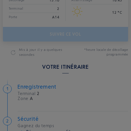
15:10
16:45
Décollage*
Atterrissage
2
Terminal
12 °C
A14
Porte
SUIVRE CE VOL
Mis à jour
il y a quelques
*heure locale de décollage
programmée
secondes
VOTRE ITINÉRAIRE
Enregistrement
Terminal
2
Zone
A
Sécurité
Gagnez du temps