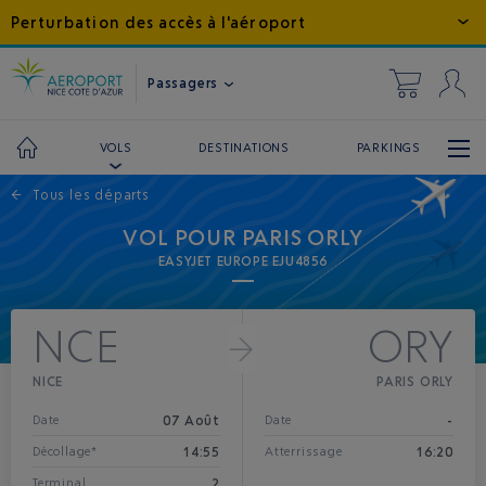
Perturbation des accès à l'aéroport
Passagers
DESTINATIONS
PARKINGS
VOLS
←
Tous les départs
VOL POUR PARIS ORLY
EASYJET EUROPE EJU4856
NCE
ORY
NICE
PARIS ORLY
07 Août
-
Date
Date
14:55
16:20
Décollage*
Atterrissage
2
Terminal