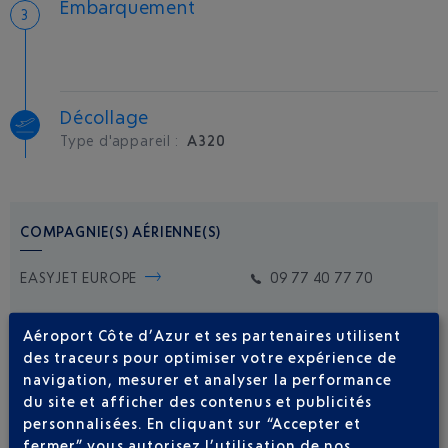
Embarquement
Décollage
Type d'appareil :
A320
COMPAGNIE(S) AÉRIENNE(S)
EASYJET EUROPE
09 77 40 77 70
Aéroport Côte d’Azur et ses partenaires utilisent
des traceurs pour optimiser votre expérience de
navigation, mesurer et analyser la performance
du site et afficher des contenus et publicités
personnalisées. En cliquant sur “Accepter et
Soyez notifié(e) de
fermer” vous autorisez l’utilisation de nos