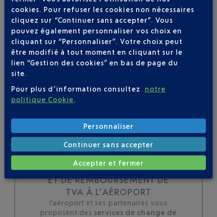
cookies. Pour refuser les cookies non nécessaires
toutes les évolutions
cliquez sur “Continuer sans accepter”. Vous
pour ce vol
pouvez également personnaliser vos choix en
cliquant sur “Personnaliser”. Votre choix peut
être modifié à tout moment en cliquant sur le
lien “Gestion des cookies” en bas de page du
site.
SUIVRE CE VOL
Pour plus d’information consultez
notre
politique Cookie
.
Personnaliser
Continuer sans accepter
Accepter et fermer
TOUS LES SERVICES DE CHANGE
ET DE REMBOURSEMENT DE
TVA À L’AÉROPORT
l'aéroport et ses partenaires vous
proposent des
services de change de