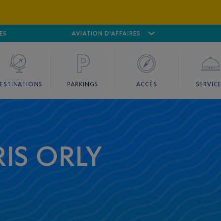
ES
AÉROPORT
CANNES MANDELIEU
AVIATION D'AFFAIRES
AÉROPORT
GO
ESTINATIONS
PARKINGS
ACCÈS
SERVIC
IS ORLY