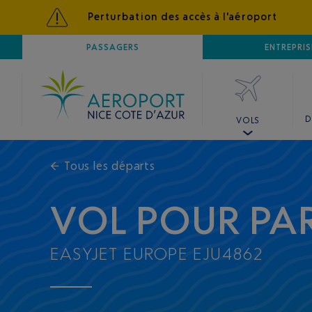
Perturbation des accès à l'aéroport
AÉROPORT
PASSAGERS
NICE CÔTE D'AZUR
ENTREPRIS
D
VOLS
←
Tous les départs
VOL POUR PAR
EASYJET EUROPE EJU4862