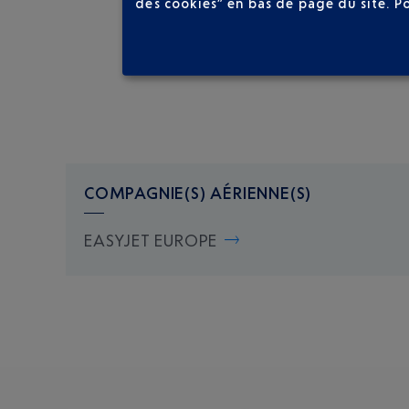
des cookies” en bas de page du site.
P
COMPAGNIE(S) AÉRIENNE(S)
EASYJET EUROPE