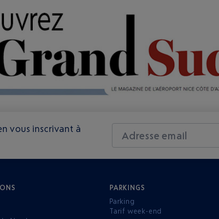
n vous inscrivant à
Adresse email
IONS
PARKINGS
Parking
Tarif week-end