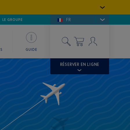
FR
LFE DE SAINT-TROPEZ
LE GROUPE
SKY VALET
ES
GUIDE
RÉSERVER EN LIGNE