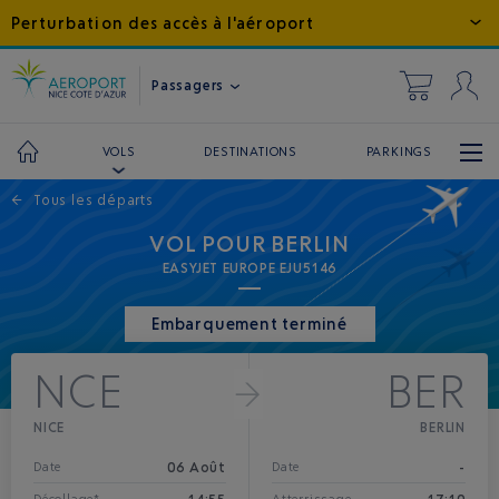
Perturbation des accès à l'aéroport
Passagers
DESTINATIONS
PARKINGS
VOLS
←
Tous les départs
VOL POUR BERLIN
EASYJET EUROPE EJU5146
Embarquement terminé
NCE
BER
NICE
BERLIN
06 Août
-
Date
Date