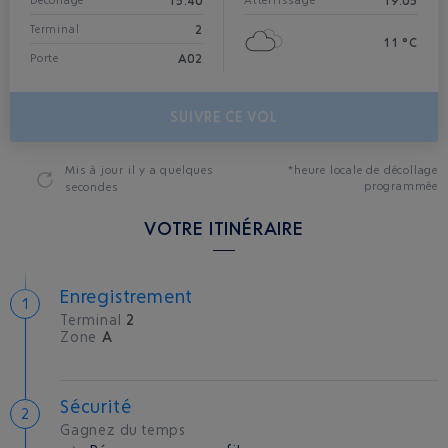
15:40
19:05
Décollage*
Atterrissage
2
Terminal
11 °C
A02
Porte
SUIVRE CE VOL
Mis à jour
il y a quelques
*heure locale de décollage
programmée
secondes
VOTRE ITINÉRAIRE
Enregistrement
Terminal
2
Zone
A
Sécurité
Gagnez du temps