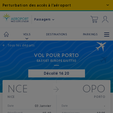
Perturbation des accès à l'aéroport
Passagers
DESTINATIONS
PARKINGS
VOLS
←
Tous les départs
VOL POUR PORTO
EASYJET EUROPE EJU7730
Décollé 16:20
NCE
OPO
NICE
PORTO
03 Janvier
-
Date
Date