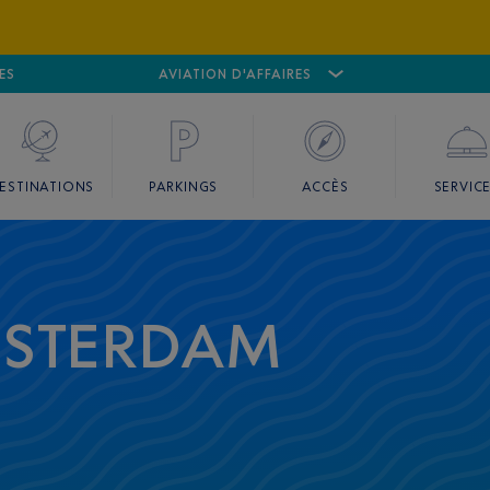
ES
AÉROPORT
CANNES MANDELIEU
AVIATION D'AFFAIRES
AÉROPORT
GO
ESTINATIONS
PARKINGS
ACCÈS
SERVIC
MSTERDAM