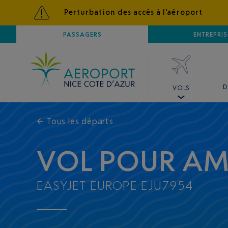
Perturbation des accès à l'aéroport
AÉROPORT
PASSAGERS
NICE CÔTE D'AZUR
ENTREPRIS
D
VOLS
←
Tous les départs
VOL POUR A
EASYJET EUROPE EJU7954