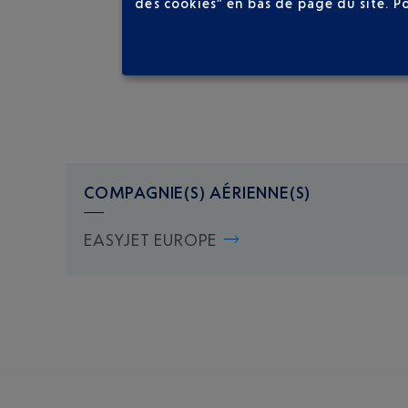
des cookies” en bas de page du site.
P
COMPAGNIE(S) AÉRIENNE(S)
EASYJET EUROPE