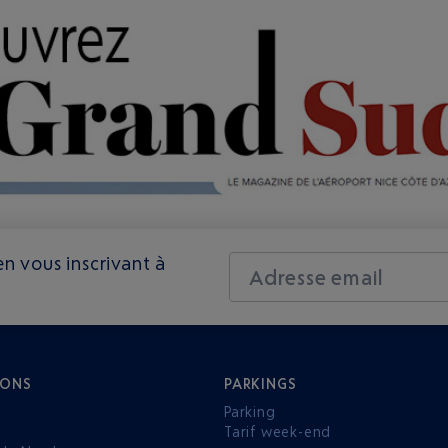
n vous inscrivant à
Adresse email
IONS
PARKINGS
Parking
Tarif week-end