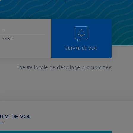
-
11:55
SUIVRE CE VOL
*heure locale de décollage programmée
UIVI DE VOL