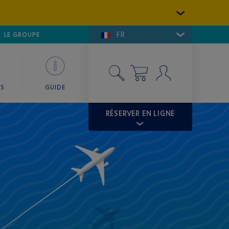
FR
LFE DE SAINT-TROPEZ
LE GROUPE
SKY VALET
ES
GUIDE
RÉSERVER EN LIGNE