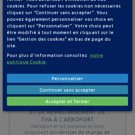
cookies. Pour refuser les cookies non nécessaires
toutes les évolutions
cliquez sur “Continuer sans accepter”. Vous
pour ce vol
pouvez également personnaliser vos choix en
cliquant sur “Personnaliser”. Votre choix peut
être modifié à tout moment en cliquant sur le
lien “Gestion des cookies” en bas de page du
site.
SUIVRE CE VOL
Pour plus d’information consultez
notre
politique Cookie
.
Personnaliser
Continuer sans accepter
Accepter et fermer
TOUS LES SERVICES DE CHANGE
ET DE REMBOURSEMENT DE
TVA À L’AÉROPORT
l'aéroport et ses partenaires vous
proposent des
services de change de