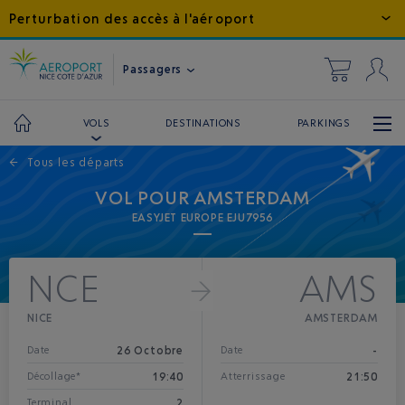
Perturbation des accès à l'aéroport
Passagers
DESTINATIONS
PARKINGS
VOLS
←
Tous les départs
VOL POUR AMSTERDAM
EASYJET EUROPE EJU7956
NCE
AMS
NICE
AMSTERDAM
26 Octobre
-
Date
Date
19:40
21:50
Décollage*
Atterrissage
2
Terminal