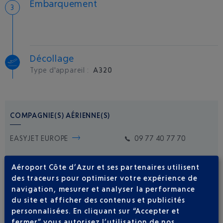
Embarquement
Décollage
Type d'appareil :
A320
COMPAGNIE(S) AÉRIENNE(S)
EASYJET EUROPE
09 77 40 77 70
Aéroport Côte d’Azur et ses partenaires utilisent
des traceurs pour optimiser votre expérience de
navigation, mesurer et analyser la performance
du site et afficher des contenus et publicités
personnalisées. En cliquant sur “Accepter et
Soyez notifié(e) de
fermer” vous autorisez l’utilisation de nos