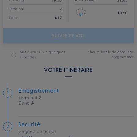
19:55
22:05
Décollage*
Atterrissage
2
Terminal
10 °C
A17
Porte
SUIVRE CE VOL
Mis à jour
il y a quelques
*heure locale de décollage
programmée
secondes
VOTRE ITINÉRAIRE
Enregistrement
Terminal
2
Zone
A
Sécurité
Gagnez du temps