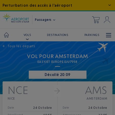
Perturbation des accès à l'aéroport
Passagers
DESTINATIONS
PARKINGS
VOLS
←
Tous les départs
VOL POUR AMSTERDAM
EASYJET EUROPE EJU7958
Décollé 20:09
NCE
AMS
NICE
AMSTERDAM
24 Octobre
24 Octobre
Date
Date