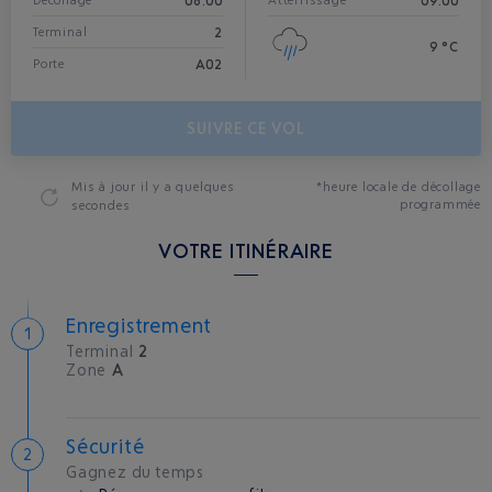
08:00
09:00
Décollage*
Atterrissage
2
Terminal
9 °C
A02
Porte
SUIVRE CE VOL
Mis à jour
il y a quelques
*heure locale de décollage
programmée
secondes
VOTRE ITINÉRAIRE
Enregistrement
Terminal
2
Zone
A
Sécurité
Gagnez du temps