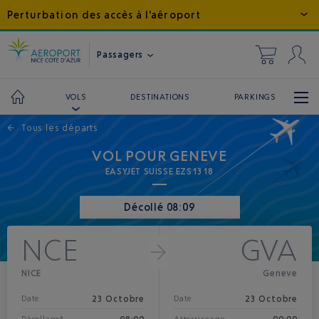
Perturbation des accès à l'aéroport
Passagers
DESTINATIONS
PARKINGS
VOLS
←
Tous les départs
VOL POUR GENEVE
EASYJET SUISSE EZS1318
Décollé 08:09
NCE
GVA
NICE
Geneve
23 Octobre
23 Octobre
Date
Date