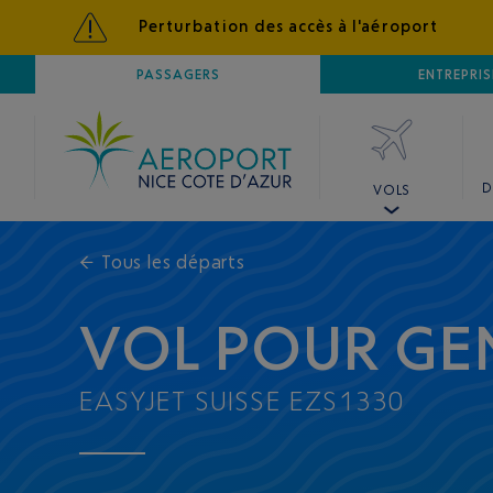
Perturbation des accès à l'aéroport
AÉROPORT
PASSAGERS
NICE CÔTE D'AZUR
ENTREPRIS
D
VOLS
←
Tous les départs
VOL POUR GE
EASYJET SUISSE EZS1330