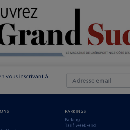
n vous inscrivant à
Adresse email
IONS
PARKINGS
Parking
Tarif week-end