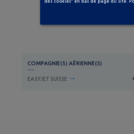
des cookies” en bas de page du site.
P
COMPAGNIE(S) AÉRIENNE(S)
EASYJET SUISSE