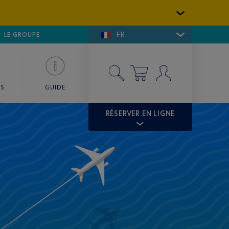
FR
LFE DE SAINT-TROPEZ
LE GROUPE
SKY VALET
ES
GUIDE
RÉSERVER EN LIGNE