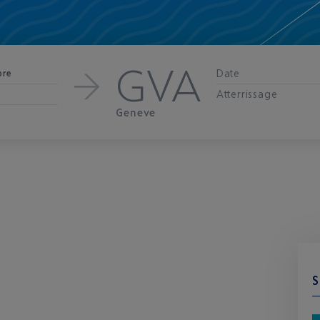
GVA
Date
bre
Atterrissage
Geneve
S