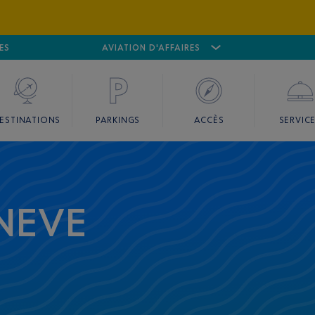
ES
AÉROPORT
CANNES MANDELIEU
AVIATION D'AFFAIRES
AÉROPORT
GO
ESTINATIONS
PARKINGS
ACCÈS
SERVIC
NEVE