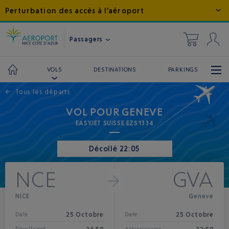
Perturbation des accès à l'aéroport
Passagers
DESTINATIONS
PARKINGS
VOLS
←
Tous les départs
VOL POUR GENEVE
EASYJET SUISSE EZS1334
Décollé 22:05
NCE
GVA
NICE
Geneve
25 Octobre
25 Octobre
Date
Date