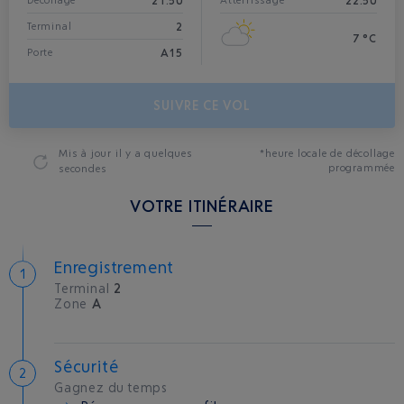
21:50
22:50
Décollage*
Atterrissage
2
Terminal
7 °C
A15
Porte
SUIVRE CE VOL
Mis à jour
il y a quelques
*heure locale de décollage
programmée
secondes
VOTRE ITINÉRAIRE
Enregistrement
Terminal
2
Zone
A
Sécurité
Gagnez du temps