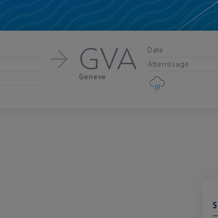
GVA
Date
Atterrissage
Geneve
S