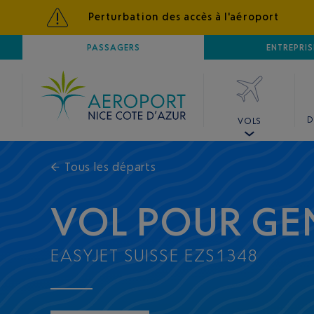
Perturbation des accès à l'aéroport
AÉROPORT
PASSAGERS
NICE CÔTE D'AZUR
ENTREPRIS
D
VOLS
←
Tous les départs
VOL POUR GE
EASYJET SUISSE EZS1348