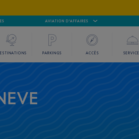
ES
AÉROPORT
CANNES MANDELIEU
AVIATION D'AFFAIRES
AÉROPORT
GO
ESTINATIONS
PARKINGS
ACCÈS
SERVIC
NEVE