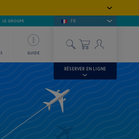
FR
LFE DE SAINT-TROPEZ
LE GROUPE
SKY VALET
ES
GUIDE
RÉSERVER EN LIGNE