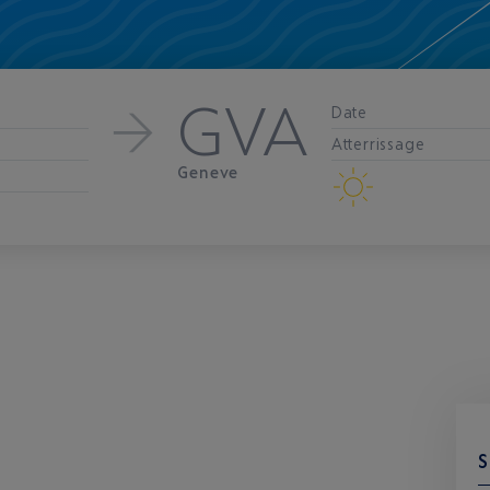
GVA
Date
Atterrissage
Geneve
S