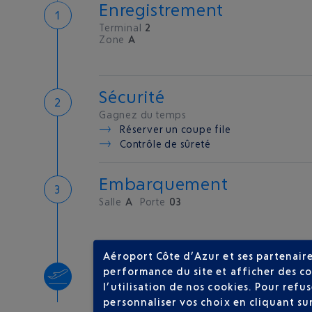
Enregistrement
Terminal
2
Zone
A
Sécurité
Gagnez du temps
Réserver un coupe file
Contrôle de sûreté
Embarquement
Salle
A
Porte
03
Aéroport Côte d’Azur et ses partenaire
Décollage
performance du site et afficher des co
l’utilisation de nos cookies. Pour ref
Type d'appareil :
A320
personnaliser vos choix en cliquant su