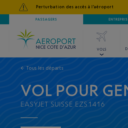
Perturbation des accès à l'aéroport
AÉROPORT
PASSAGERS
NICE CÔTE D'AZUR
ENTREPRIS
D
VOLS
←
Tous les départs
VOL POUR GE
EASYJET SUISSE EZS1416