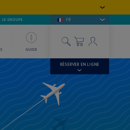
FR
LFE DE SAINT-TROPEZ
LE GROUPE
SKY VALET
ES
GUIDE
RÉSERVER EN LIGNE