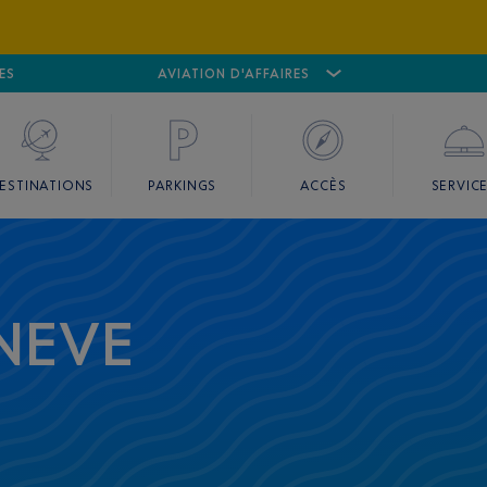
ES
AÉROPORT
CANNES MANDELIEU
AVIATION D'AFFAIRES
AÉROPORT
GO
ESTINATIONS
PARKINGS
ACCÈS
SERVIC
NEVE