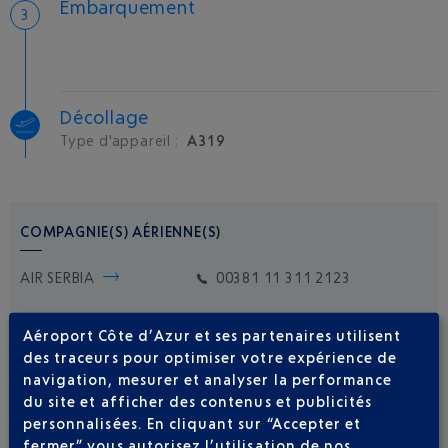
Embarquement
Décollage
Type d'appareil :
A319
COMPAGNIE(S) AÉRIENNE(S)
AIR SERBIA
00381 11 311 2123
Aéroport Côte d’Azur et ses partenaires utilisent
des traceurs pour optimiser votre expérience de
navigation, mesurer et analyser la performance
du site et afficher des contenus et publicités
personnalisées. En cliquant sur “Accepter et
Soyez notifié(e) de
fermer” vous autorisez l’utilisation de nos