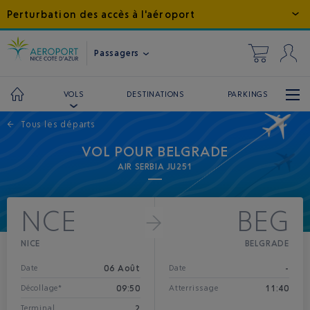
Perturbation des accès à l'aéroport
Passagers
DESTINATIONS
PARKINGS
VOLS
←
Tous les départs
VOL POUR BELGRADE
AIR SERBIA JU251
NCE
BEG
NICE
BELGRADE
06 Août
-
Date
Date
09:50
11:40
Décollage*
Atterrissage
2
Terminal