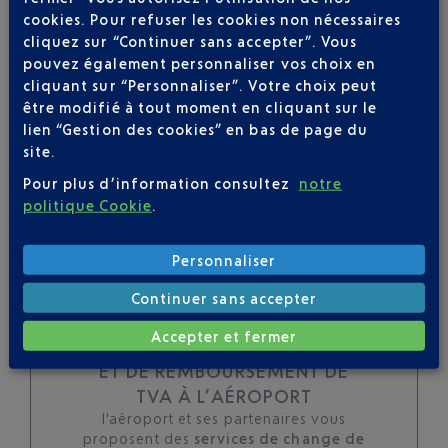
cookies. Pour refuser les cookies non nécessaires
toutes les évolutions
cliquez sur “Continuer sans accepter”. Vous
pour ce vol
pouvez également personnaliser vos choix en
cliquant sur “Personnaliser”. Votre choix peut
être modifié à tout moment en cliquant sur le
lien “Gestion des cookies” en bas de page du
site.
SUIVRE CE VOL
Pour plus d’information consultez
notre
politique Cookie
.
Personnaliser
Continuer sans accepter
Accepter et fermer
TOUS LES SERVICES DE CHANGE
ET DE REMBOURSEMENT DE
TVA À L’AÉROPORT
l'aéroport et ses partenaires vous
proposent des
services de change de