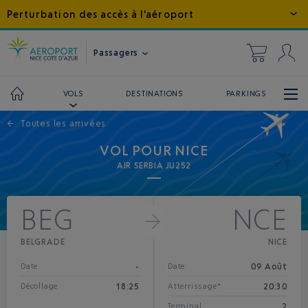
Perturbation des accès à l'aéroport
Passagers
DESTINATIONS
PARKINGS
VOLS
←
Toutes les arrivées
VOL POUR NICE
AIR SERBIA JU252
BEG
NCE
BELGRADE
NICE
-
09 Août
Date
Date
18:25
20:30
Décollage
Atterrissage*
2
Terminal