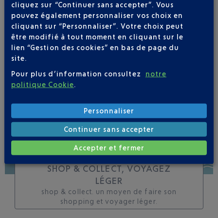
cliquez sur “Continuer sans accepter”. Vous
toutes les évolutions
pouvez également personnaliser vos choix en
pour ce vol
cliquant sur “Personnaliser”. Votre choix peut
être modifié à tout moment en cliquant sur le
lien “Gestion des cookies” en bas de page du
site.
Pour plus d’information consultez
notre
SUIVRE CE VOL
politique Cookie
.
Personnaliser
Continuer sans accepter
Accepter et fermer
SHOP & COLLECT, VOYAGEZ
LÉGER
shop & collect. un moyen de faire son
shopping et voyager léger.