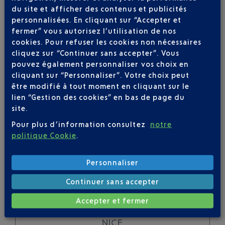
du site et afficher des contenus et publicités
personnalisées. En cliquant sur “Accepter et
Soyez notifié(e) de
fermer” vous autorisez l’utilisation de nos
toutes les évolutions
cookies. Pour refuser les cookies non nécessaires
pour ce vol
cliquez sur “Continuer sans accepter”. Vous
pouvez également personnaliser vos choix en
cliquant sur “Personnaliser”. Votre choix peut
être modifié à tout moment en cliquant sur le
lien “Gestion des cookies” en bas de page du
SUIVRE CE VOL
site.
Pour plus d’information consultez
notre
politique Cookie
.
Personnaliser
Continuer sans accepter
SERVICE PORTEURS DE
Accepter et fermer
BAGAGES : VOYAGEZ LÉGER À
NICE