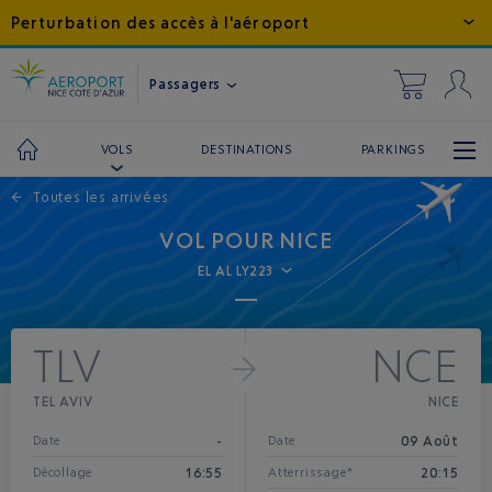
Perturbation des accès à l'aéroport
Passagers
DESTINATIONS
PARKINGS
VOLS
←
Toutes les arrivées
VOL POUR NICE
EL AL LY223
TLV
NCE
TEL AVIV
NICE
-
09 Août
Date
Date
16:55
20:15
Décollage
Atterrissage*