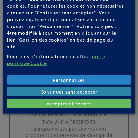
cookies. Pour refuser les cookies non nécessaires
toutes les évolutions
cliquez sur “Continuer sans accepter”. Vous
pour ce vol
pouvez également personnaliser vos choix en
cliquant sur “Personnaliser”. Votre choix peut
être modifié à tout moment en cliquant sur le
lien “Gestion des cookies” en bas de page du
site.
SUIVRE CE VOL
Pour plus d’information consultez
notre
politique Cookie
.
Personnaliser
Continuer sans accepter
Accepter et fermer
TOUS LES SERVICES DE CHANGE
ET DE REMBOURSEMENT DE
TVA À L’AÉROPORT
l'aéroport et ses partenaires vous
proposent des
services de change de