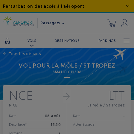
Perturbation des accès à l'aéroport
Passagers
DESTINATIONS
PARKINGS
VOLS
←
Tous les départs
VOL POUR LA MÔLE / ST TROPEZ
SMALLFLY PI506
NCE
LTT
NICE
La Môle / St Tropez
08 Août
-
Date
Date
15:30
-
Décollage*
Atterrissage
2
Terminal