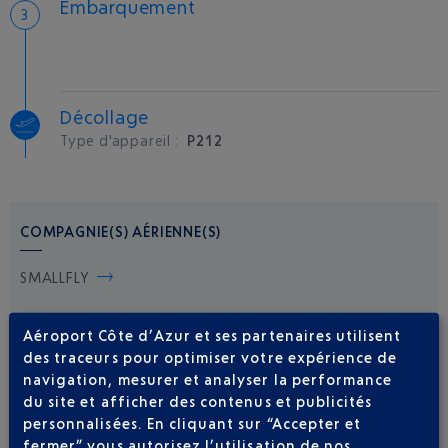
Embarquement
Décollage
Type d'appareil :
P212
COMPAGNIE(S) AÉRIENNE(S)
SMALLFLY
Aéroport Côte d’Azur et ses partenaires utilisent
des traceurs pour optimiser votre expérience de
navigation, mesurer et analyser la performance
du site et afficher des contenus et publicités
personnalisées. En cliquant sur “Accepter et
Soyez notifié(e) de
fermer” vous autorisez l’utilisation de nos