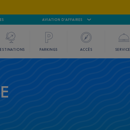
ES
AÉROPORT
CANNES MANDELIEU
AVIATION D'AFFAIRES
AÉROPORT
GO
ESTINATIONS
PARKINGS
ACCÈS
SERVIC
CE