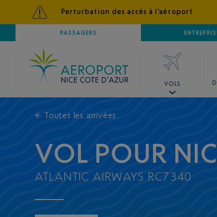
Perturbation des accès à l'aéroport
AÉROPORT
PASSAGERS
NICE CÔTE D'AZUR
ENTREPRIS
D
VOLS
←
Toutes les arrivées
VOL POUR NI
ATLANTIC AIRWAYS RC7340