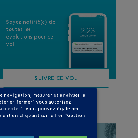
Soyez notifié(e) de
toutes les
évolutions pour ce
vol
SUIVRE CE VOL
e navigation, mesurer et analyser la
pter et fermer” vous autorisez
SUR VOTRE PARCOURS
ns accepter”. Vous pouvez également
ent en cliquant sur le lien “Gestion