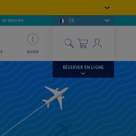
FR
LFE DE SAINT-TROPEZ
LE GROUPE
SKY VALET
ES
GUIDE
RÉSERVER EN LIGNE