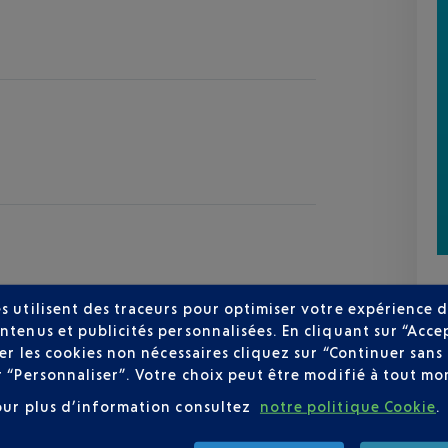
s utilisent des traceurs pour optimiser votre expérience d
ntenus et publicités personnalisées. En cliquant sur “Acce
user les cookies non nécessaires cliquez sur “Continuer sa
zur
r “Personnaliser”. Votre choix peut être modifié à tout mom
27 °C
our plus d’information consultez
notre politique Cookie
.