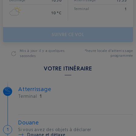
10:30
13:35
Décollage
Atterrissage*
1
Terminal
10 °C
SUIVRE CE VOL
Mis à jour
il y a quelques
*heure locale d'atterrissage
programmée
secondes
VOTRE ITINÉRAIRE
Atterrissage
Terminal
1
Douane
Si vous avez des objets à déclarer
Douane et détaxe