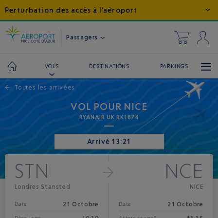
Perturbation des accès à l'aéroport
Passagers
DESTINATIONS
PARKINGS
VOLS
←
Toutes les arrivées
VOL POUR NICE
RYANAIR UK RK1874
Arrivé 13:21
STN
NCE
Londres Stansted
NICE
21 Octobre
21 Octobre
Date
Date