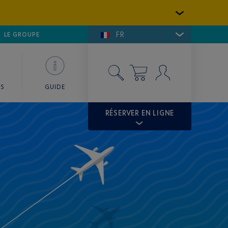
FR
LFE DE SAINT-TROPEZ
LE GROUPE
SKY VALET
ES
GUIDE
RÉSERVER EN LIGNE