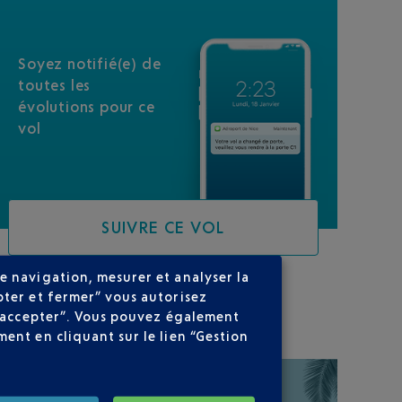
Soyez notifié(e) de
toutes les
évolutions pour ce
vol
SUIVRE CE VOL
e navigation, mesurer et analyser la
pter et fermer” vous autorisez
SUR VOTRE PARCOURS
ns accepter”. Vous pouvez également
ent en cliquant sur le lien “Gestion