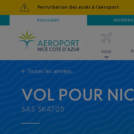
Perturbation des accès à l'aéroport
AÉROPORT
PASSAGERS
NICE CÔTE D'AZUR
ENTREPRIS
D
VOLS
←
Toutes les arrivées
VOL POUR NI
SAS SK4705