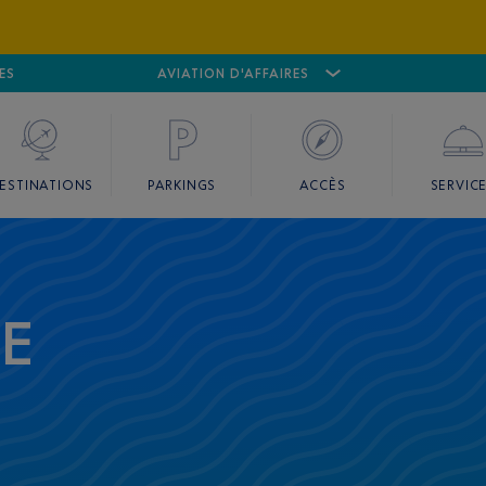
ES
AÉROPORT
CANNES MANDELIEU
AVIATION D'AFFAIRES
AÉROPORT
GO
ESTINATIONS
PARKINGS
ACCÈS
SERVIC
CE