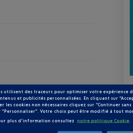
s utilisent des traceurs pour optimiser votre expérience d
ntenus et publicités personnalisées. En cliquant sur “Acce
user les cookies non nécessaires cliquez sur “Continuer sa
zur
r “Personnaliser”. Votre choix peut être modifié à tout mom
30 °C
our plus d’information consultez
notre politique Cookie
.