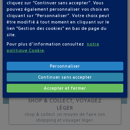
cliquez sur “Continuer sans accepter”. Vous
toutes les évolutions
pouvez également personnaliser vos choix en
pour ce vol
cliquant sur “Personnaliser”. Votre choix peut
être modifié à tout moment en cliquant sur le
lien “Gestion des cookies” en bas de page du
site.
Pour plus d’information consultez
notre
SUIVRE CE VOL
politique Cookie
.
Personnaliser
Continuer sans accepter
Accepter et fermer
SHOP & COLLECT, VOYAGEZ
LÉGER
shop & collect. un moyen de faire son
shopping et voyager léger.