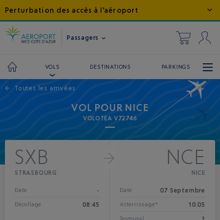
Perturbation des accès à l'aéroport
Passagers
DESTINATIONS
PARKINGS
VOLS
←
Toutes les arrivées
VOL POUR NICE
VOLOTEA V72746
SXB
NCE
STRASBOURG
NICE
-
07 Septembre
Date
Date
08:45
10:05
Décollage
Atterrissage*
2
Terminal