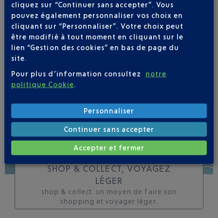
cliquez sur “Continuer sans accepter”. Vous
toutes les évolutions
pouvez également personnaliser vos choix en
pour ce vol
cliquant sur “Personnaliser”. Votre choix peut
être modifié à tout moment en cliquant sur le
lien “Gestion des cookies” en bas de page du
site.
Pour plus d’information consultez
notre
SUIVRE CE VOL
politique Cookie
.
Personnaliser
Continuer sans accepter
Accepter et fermer
SHOP & COLLECT, VOYAGEZ
LÉGER
shop & collect. un moyen de faire son
shopping et voyager léger.