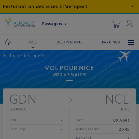
Perturbation des accès à l'aéroport
Passagers
DESTINATIONS
PARKINGS
VOLS
←
Toutes les arrivées
VOL POUR NICE
WIZZ AIR W61719
GDN
NCE
GDANSK
NICE
-
08 Août
Date
Date
-
20:45
Décollage
Atterrissage*
2
Terminal