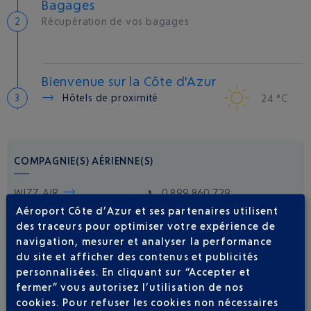
Bagages
Récupération de vos bagages
Bienvenue sur la Côte d'Azur
Hôtels de proximité
24 °C
COMPAGNIE(S) AÉRIENNE(S)
WIZZ AIR
0 899 860 729
Aéroport Côte d’Azur et ses partenaires utilisent
des traceurs pour optimiser votre expérience de
navigation, mesurer et analyser la performance
du site et afficher des contenus et publicités
personnalisées. En cliquant sur “Accepter et
fermer” vous autorisez l’utilisation de nos
cookies. Pour refuser les cookies non nécessaires
Soyez notifié(e) de