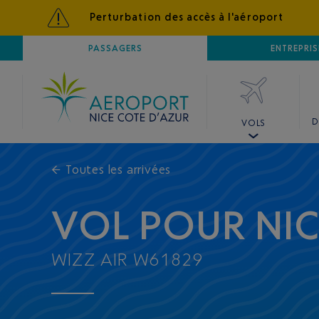
Perturbation des accès à l'aéroport
AÉROPORT
PASSAGERS
NICE CÔTE D'AZUR
ENTREPRIS
D
VOLS
←
Toutes les arrivées
VOL POUR NI
WIZZ AIR W61829