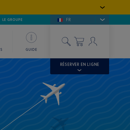
FR
LFE DE SAINT-TROPEZ
LE GROUPE
SKY VALET
ES
GUIDE
RÉSERVER EN LIGNE