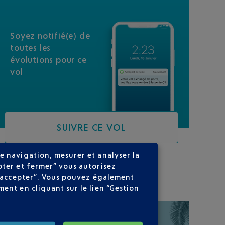
Soyez notifié(e) de
toutes les
évolutions pour ce
vol
SUIVRE CE VOL
e navigation, mesurer et analyser la
pter et fermer” vous autorisez
SUR VOTRE PARCOURS
ns accepter”. Vous pouvez également
ent en cliquant sur le lien “Gestion