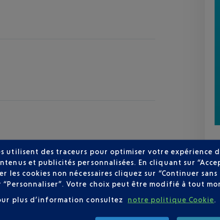
s utilisent des traceurs pour optimiser votre expérience d
ntenus et publicités personnalisées. En cliquant sur “Acce
user les cookies non nécessaires cliquez sur “Continuer sa
zur
r “Personnaliser”. Votre choix peut être modifié à tout mom
27 °C
our plus d’information consultez
notre politique Cookie
.