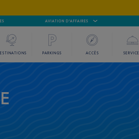
ES
AÉROPORT
CANNES MANDELIEU
AVIATION D'AFFAIRES
AÉROPORT
GO
ESTINATIONS
PARKINGS
ACCÈS
SERVIC
CE