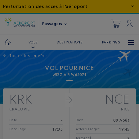
Perturbation des accès à l'aéroport
Passagers
DESTINATIONS
PARKINGS
VOLS
←
Toutes les arrivées
VOL POUR NICE
WIZZ AIR W62071
KRK
NCE
CRACOVIE
NICE
-
08 Août
Date
Date
17:35
19:45
Décollage
Atterrissage*
2
Terminal