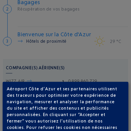
Bagages
Récupération de vos bagages
Bienvenue sur la Côte d'Azur
Hôtels de proximité
29 °C
COMPAGNIE(S) AÉRIENNE(S)
WIZZ AIR
0 899 860 729
Aéroport Côte d’Azur et ses partenaires utilisent
des traceurs pour optimiser votre expérience de
navigation, mesurer et analyser la performance
du site et afficher des contenus et publicités
personnalisées. En cliquant sur “Accepter et
fermer” vous autorisez l’utilisation de nos
cookies. Pour refuser les cookies non nécessaires
Soyez notifié(e) de