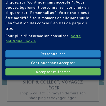
cliquez sur “Continuer sans accepter”. Vous
toutes les évolutions
pouvez également personnaliser vos choix en
pour ce vol
cliquant sur “Personnaliser”. Votre choix peut
être modifié à tout moment en cliquant sur le
lien “Gestion des cookies” en bas de page du
site.
Pour plus d’information consultez
notre
SUIVRE CE VOL
politique Cookie
.
Personnaliser
Continuer sans accepter
Accepter et fermer
SHOP & COLLECT, VOYAGEZ
LÉGER
shop & collect. un moyen de faire son
shopping et voyager léger.