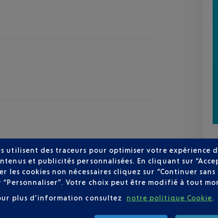
s utilisent des traceurs pour optimiser votre expérience d
ntenus et publicités personnalisées. En cliquant sur “Acce
user les cookies non nécessaires cliquez sur “Continuer sa
zur
r “Personnaliser”. Votre choix peut être modifié à tout mom
25 °C
our plus d’information consultez
notre politique Cookie
.