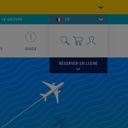
FR
LFE DE SAINT-TROPEZ
LE GROUPE
SKY VALET
ES
GUIDE
RÉSERVER EN LIGNE