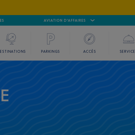
ES
AÉROPORT
CANNES MANDELIEU
AVIATION D'AFFAIRES
AÉROPORT
GO
ESTINATIONS
PARKINGS
ACCÈS
SERVIC
CE