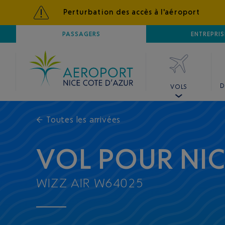
Perturbation des accès à l'aéroport
AÉROPORT
PASSAGERS
NICE CÔTE D'AZUR
ENTREPRIS
D
VOLS
←
Toutes les arrivées
VOL POUR NI
WIZZ AIR W64025