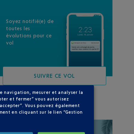
Soyez notifié(e) de
toutes les
évolutions pour ce
vol
SUIVRE CE VOL
e navigation, mesurer et analyser la
pter et fermer” vous autorisez
SUR VOTRE PARCOURS
ns accepter”. Vous pouvez également
ent en cliquant sur le lien “Gestion