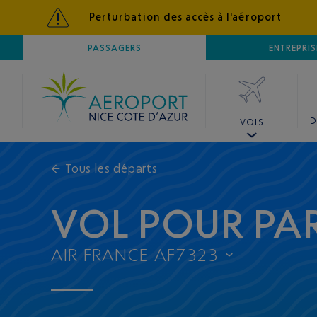
Perturbation des accès à l'aéroport
AÉROPORT
PASSAGERS
NICE CÔTE D'AZUR
ENTREPRIS
D
VOLS
←
Tous les départs
VOL POUR PA
AIR FRANCE AF7323