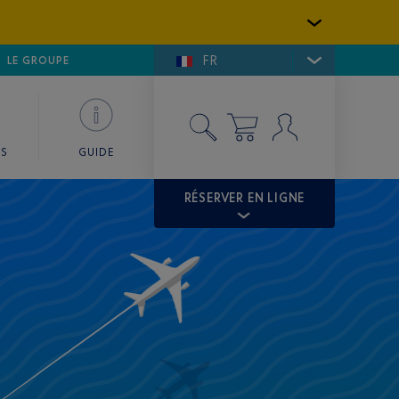
FR
LFE DE SAINT-TROPEZ
LE GROUPE
SKY VALET
ES
GUIDE
RÉSERVER EN LIGNE