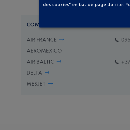
des cookies” en bas de page du site.
P
COMPAGNIE(S) AÉRIENNE(S)
AIR FRANCE
09
AEROMEXICO
AIR BALTIC
+37
DELTA
WESJET