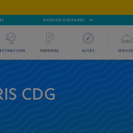
ES
AÉROPORT
CANNES MANDELIEU
AVIATION D'AFFAIRES
AÉROPORT
GO
ESTINATIONS
PARKINGS
ACCÈS
SERVIC
RIS CDG