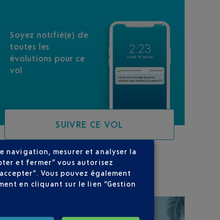
Soyez notifié(e) de
toutes les
évolutions pour ce
vol
SUIVRE CE VOL
e navigation, mesurer et analyser la
pter et fermer” vous autorisez
SUR VOTRE PARCOURS
ns accepter”. Vous pouvez également
ent en cliquant sur le lien “Gestion