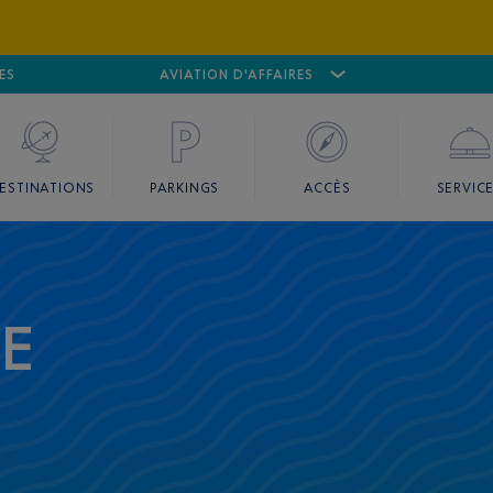
ES
AÉROPORT
CANNES MANDELIEU
AVIATION D'AFFAIRES
AÉROPORT
GO
ESTINATIONS
PARKINGS
ACCÈS
SERVIC
CE