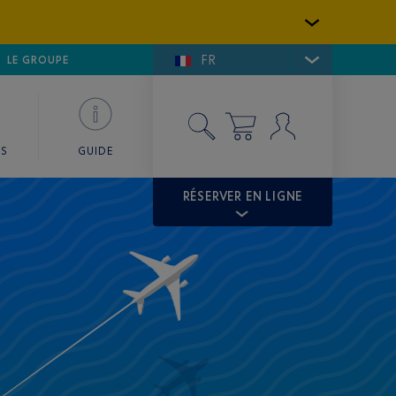
FR
LFE DE SAINT-TROPEZ
LE GROUPE
SKY VALET
ES
GUIDE
RÉSERVER EN LIGNE