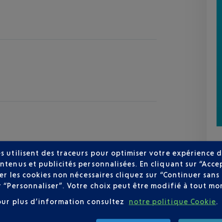
s utilisent des traceurs pour optimiser votre expérience d
ntenus et publicités personnalisées. En cliquant sur “Acce
user les cookies non nécessaires cliquez sur “Continuer sa
zur
r “Personnaliser”. Votre choix peut être modifié à tout mom
30 °C
our plus d’information consultez
notre politique Cookie
.