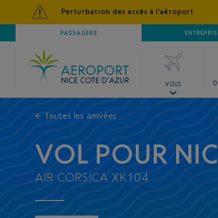
Perturbation des accès à l'aéroport
AÉROPORT
PASSAGERS
NICE CÔTE D'AZUR
ENTREPRIS
D
VOLS
←
Toutes les arrivées
VOL POUR NI
AIR CORSICA XK104