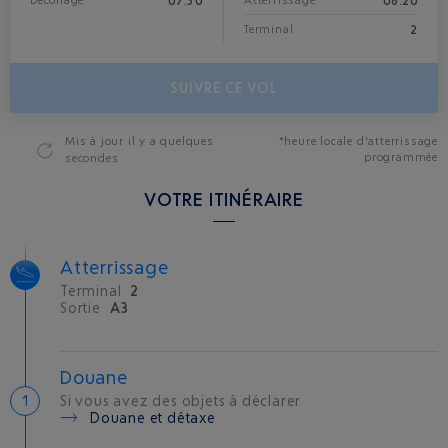
07:30
08:20
Décollage
Atterrissage*
2
Terminal
SUIVRE CE VOL
Mis à jour
il y a quelques
*heure locale d'atterrissage
programmée
secondes
VOTRE ITINÉRAIRE
Atterrissage
Terminal
2
Sortie
A3
Douane
Si vous avez des objets à déclarer
Douane et détaxe