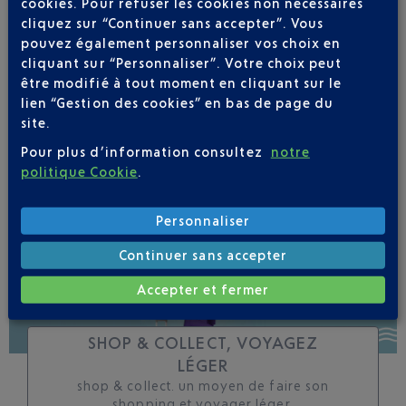
cookies. Pour refuser les cookies non nécessaires
cliquez sur “Continuer sans accepter”. Vous
Soyez notifié(e) de
pouvez également personnaliser vos choix en
toutes les évolutions
cliquant sur “Personnaliser”. Votre choix peut
pour ce vol
être modifié à tout moment en cliquant sur le
lien “Gestion des cookies” en bas de page du
site.
Pour plus d’information consultez
notre
politique Cookie
.
SUIVRE CE VOL
Personnaliser
Continuer sans accepter
Accepter et fermer
SHOP & COLLECT, VOYAGEZ
LÉGER
shop & collect. un moyen de faire son
shopping et voyager léger.