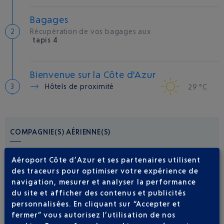
Bagages
Récupération de vos bagages aux
tapis 4
Bienvenue sur la Côte d'Azur
Hôtels de proximité
29 °C
COMPAGNIE(S) AÉRIENNE(S)
AIR CORSICA
0 825 35 35 35
Aéroport Côte d’Azur et ses partenaires utilisent
des traceurs pour optimiser votre expérience de
navigation, mesurer et analyser la performance
du site et afficher des contenus et publicités
personnalisées. En cliquant sur “Accepter et
fermer” vous autorisez l’utilisation de nos