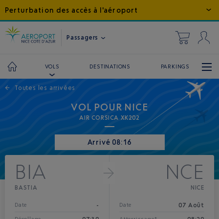
Perturbation des accès à l'aéroport
Passagers
DESTINATIONS
PARKINGS
VOLS
←
Toutes les arrivées
VOL POUR NICE
AIR CORSICA XK202
Arrivé 08:16
BIA
NCE
BASTIA
NICE
-
07 Août
Date
Date