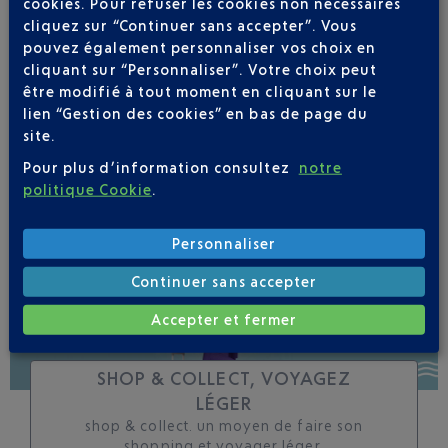
cookies. Pour refuser les cookies non nécessaires
cliquez sur “Continuer sans accepter”. Vous
Soyez notifié(e) de
pouvez également personnaliser vos choix en
toutes les évolutions
cliquant sur “Personnaliser”. Votre choix peut
pour ce vol
être modifié à tout moment en cliquant sur le
lien “Gestion des cookies” en bas de page du
site.
Pour plus d’information consultez
notre
politique Cookie
.
SUIVRE CE VOL
Personnaliser
Continuer sans accepter
Accepter et fermer
SHOP & COLLECT, VOYAGEZ
LÉGER
shop & collect. un moyen de faire son
shopping et voyager léger.