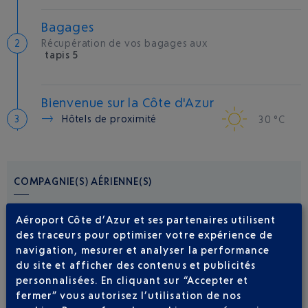
Bagages
Récupération de vos bagages aux
tapis 5
Bienvenue sur la Côte d'Azur
Hôtels de proximité
30 °C
COMPAGNIE(S) AÉRIENNE(S)
AIR CORSICA
0 825 35 35 35
Aéroport Côte d’Azur et ses partenaires utilisent
des traceurs pour optimiser votre expérience de
navigation, mesurer et analyser la performance
du site et afficher des contenus et publicités
personnalisées. En cliquant sur “Accepter et
fermer” vous autorisez l’utilisation de nos