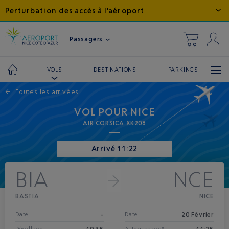
Perturbation des accès à l'aéroport
Passagers
DESTINATIONS
PARKINGS
VOLS
←
Toutes les arrivées
VOL POUR NICE
AIR CORSICA XK208
Arrivé 11:22
BIA
NCE
BASTIA
NICE
-
20 Février
Date
Date