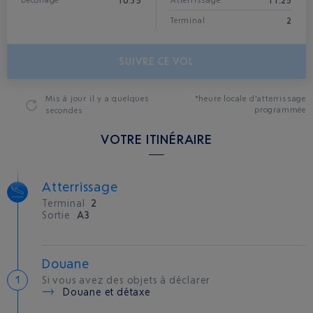
10:35
11:25
Décollage
Atterrissage*
2
Terminal
SUIVRE CE VOL
Mis à jour
il y a quelques
*heure locale d'atterrissage
programmée
secondes
VOTRE ITINÉRAIRE
Atterrissage
Terminal
2
Sortie
A3
Douane
Si vous avez des objets à déclarer
Douane et détaxe