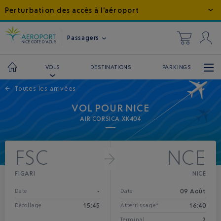
Perturbation des accès à l'aéroport
Passagers
DESTINATIONS
PARKINGS
VOLS
←
Toutes les arrivées
VOL POUR NICE
AIR CORSICA XK404
FSC
NCE
FIGARI
NICE
-
09 Août
Date
Date
15:45
16:40
Décollage
Atterrissage*
2
Terminal