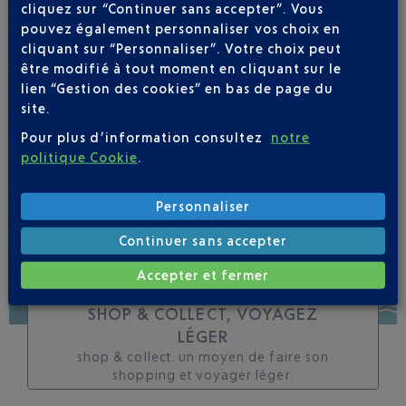
cliquez sur “Continuer sans accepter”. Vous
toutes les évolutions
pouvez également personnaliser vos choix en
pour ce vol
cliquant sur “Personnaliser”. Votre choix peut
être modifié à tout moment en cliquant sur le
lien “Gestion des cookies” en bas de page du
site.
Pour plus d’information consultez
notre
SUIVRE CE VOL
politique Cookie
.
Personnaliser
Continuer sans accepter
Accepter et fermer
SHOP & COLLECT, VOYAGEZ
LÉGER
shop & collect. un moyen de faire son
shopping et voyager léger.