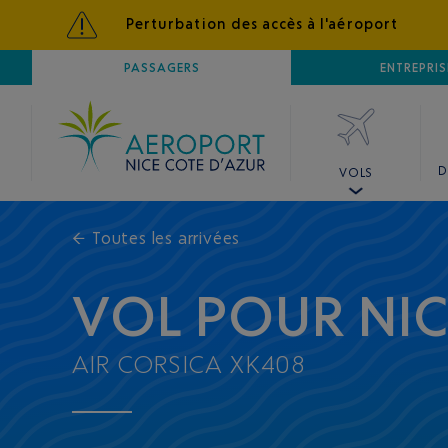
Perturbation des accès à l'aéroport
AÉROPORT
PASSAGERS
NICE CÔTE D'AZUR
ENTREPRIS
D
VOLS
←
Toutes les arrivées
VOL POUR NI
AIR CORSICA XK408