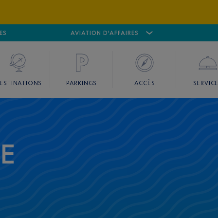
ES
AÉROPORT
CANNES MANDELIEU
AVIATION D'AFFAIRES
AÉROPORT
GO
ESTINATIONS
PARKINGS
ACCÈS
SERVIC
CE