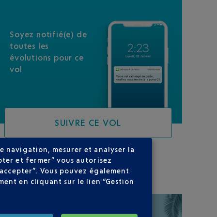
Soyez notifié(e) de
toutes les
évolutions pour ce
vol
SUIVRE CE VOL
e navigation, mesurer et analyser la
pter et fermer” vous autorisez
SUR VOTRE PARCOURS
ns accepter”. Vous pouvez également
ent en cliquant sur le lien “Gestion