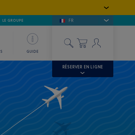
FR
LFE DE SAINT-TROPEZ
LE GROUPE
SKY VALET
ES
GUIDE
RÉSERVER EN LIGNE