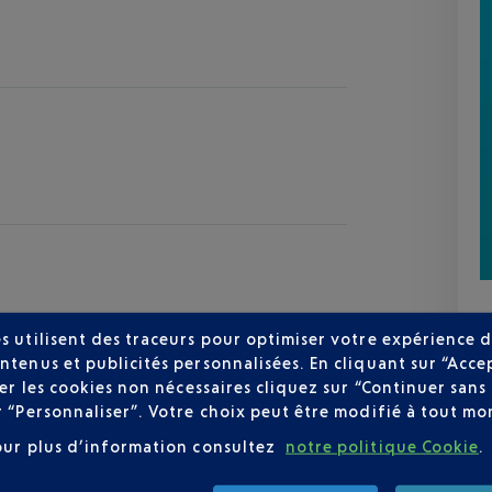
s utilisent des traceurs pour optimiser votre expérience d
ntenus et publicités personnalisées. En cliquant sur “Acce
user les cookies non nécessaires cliquez sur “Continuer sa
zur
r “Personnaliser”. Votre choix peut être modifié à tout mom
30 °C
our plus d’information consultez
notre politique Cookie
.