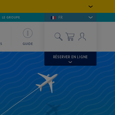
FR
LFE DE SAINT-TROPEZ
LE GROUPE
SKY VALET
ES
GUIDE
RÉSERVER EN LIGNE