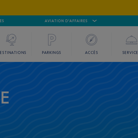
ES
AÉROPORT
CANNES MANDELIEU
AVIATION D'AFFAIRES
AÉROPORT
GO
ESTINATIONS
PARKINGS
ACCÈS
SERVIC
CE