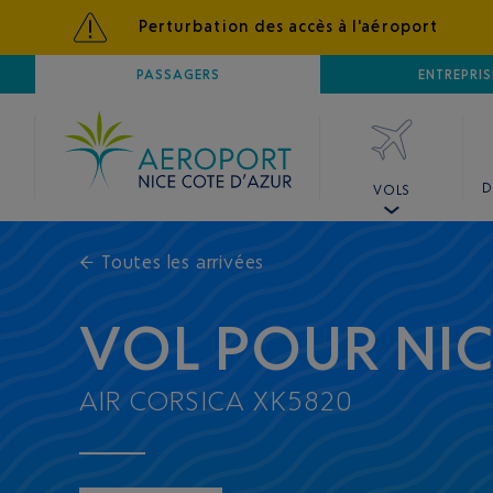
Perturbation des accès à l'aéroport
AÉROPORT
PASSAGERS
NICE CÔTE D'AZUR
ENTREPRIS
D
VOLS
←
Toutes les arrivées
VOL POUR NI
AIR CORSICA XK5820