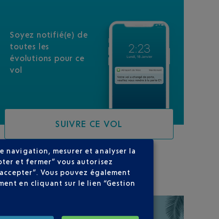
Soyez notifié(e) de
toutes les
évolutions pour ce
vol
SUIVRE CE VOL
e navigation, mesurer et analyser la
pter et fermer” vous autorisez
SUR VOTRE PARCOURS
ns accepter”. Vous pouvez également
ent en cliquant sur le lien “Gestion