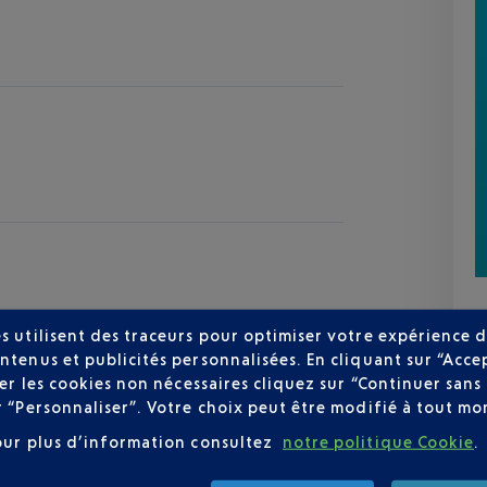
s utilisent des traceurs pour optimiser votre expérience d
ntenus et publicités personnalisées. En cliquant sur “Acce
user les cookies non nécessaires cliquez sur “Continuer sa
zur
r “Personnaliser”. Votre choix peut être modifié à tout mom
27 °C
our plus d’information consultez
notre politique Cookie
.