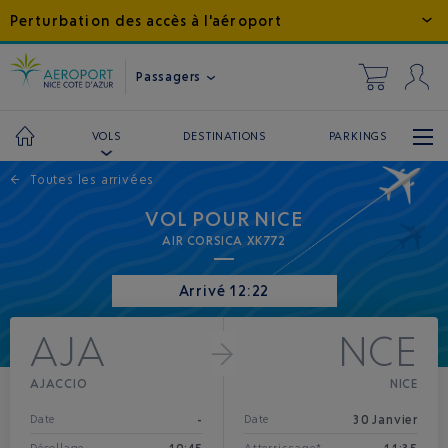
Perturbation des accès à l'aéroport
Passagers
DESTINATIONS
PARKINGS
VOLS
←
Toutes les arrivées
VOL POUR NICE
AIR CORSICA XK772
Arrivé 12:22
AJA
NCE
AJACCIO
NICE
-
30 Janvier
Date
Date