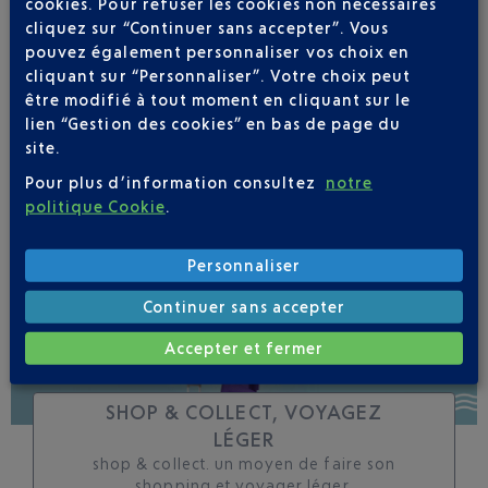
cookies. Pour refuser les cookies non nécessaires
cliquez sur “Continuer sans accepter”. Vous
Soyez notifié(e) de
pouvez également personnaliser vos choix en
toutes les évolutions
cliquant sur “Personnaliser”. Votre choix peut
pour ce vol
être modifié à tout moment en cliquant sur le
lien “Gestion des cookies” en bas de page du
site.
Pour plus d’information consultez
notre
politique Cookie
.
SUIVRE CE VOL
Personnaliser
Continuer sans accepter
Accepter et fermer
SHOP & COLLECT, VOYAGEZ
LÉGER
shop & collect. un moyen de faire son
shopping et voyager léger.