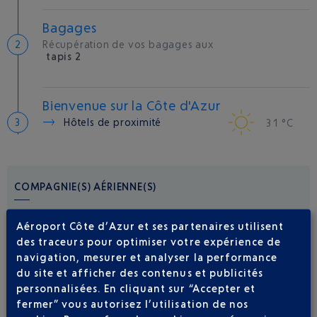
Bagages
Récupération de vos bagages aux
tapis 2
Bienvenue sur la Côte d'Azur
Hôtels de proximité
31 °C
COMPAGNIE(S) AÉRIENNE(S)
AIR CORSICA
0 825 35 35 35
Aéroport Côte d’Azur et ses partenaires utilisent
des traceurs pour optimiser votre expérience de
navigation, mesurer et analyser la performance
du site et afficher des contenus et publicités
personnalisées. En cliquant sur “Accepter et
fermer” vous autorisez l’utilisation de nos