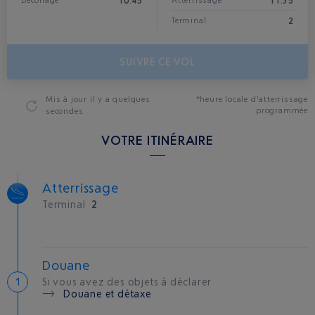
10:45
11:35
Décollage
Atterrissage*
2
Terminal
SUIVRE CE VOL
Mis à jour
il y a quelques
*heure locale d'atterrissage
programmée
secondes
VOTRE ITINÉRAIRE
Atterrissage
Terminal
2
Douane
Si vous avez des objets à déclarer
Douane et détaxe