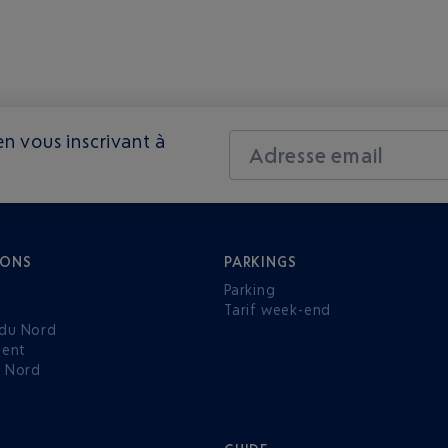
n vous inscrivant à
Adresse email
IONS
PARKINGS
Parking
Tarif week-end
du Nord
ent
u Nord