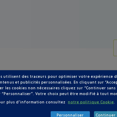
s utilisent des traceurs pour optimiser votre expérience d
ntenus et publicités personnalisées. En cliquant sur “Acce
user les cookies non nécessaires cliquez sur “Continuer sa
LISH AIRLINES AU DÉPART DE NICE
r “Personnaliser”. Votre choix peut être modifié à tout mom
our plus d’information consultez
notre politique Cookie
.
Personnaliser
Continuer 