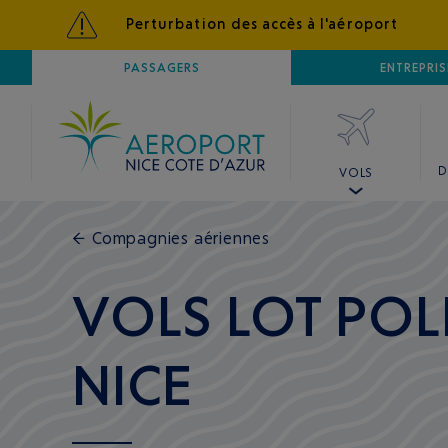
Perturbation des accès à l'aéroport
AÉROPORT
PASSAGERS
NICE CÔTE D'AZUR
ENTREPRIS
D
VOLS
←
Compagnies aériennes
VOLS LOT POL
NICE